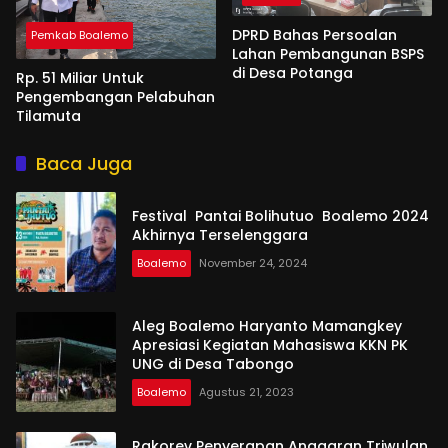
DPRD Bahas Persoalan
Pemkab Boalemo
Lahan Pembangunan BSPS
di Desa Potanga
Rp. 51 Miliar Untuk
Pengembangan Pelabuhan
Tilamuta
Baca Juga
Festival Pantai Bolihutuo Boalemo 2024
Akhirnya Terselenggara
Boalemo
November 24, 2024
Aleg Boalemo Haryanto Mamangkey
Apresiasi Kegiatan Mahasiswa KKN PK
UNG di Desa Tabongo
Boalemo
Agustus 21, 2023
Rakorev Penyerapan Anggaran Triwulan