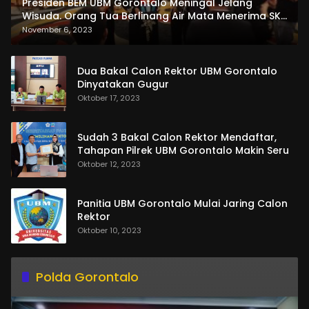
Presiden BEM UBM Gorontalo Meningal Jelang
Wisuda. Orang Tua Berlinang Air Mata Menerima SKL
dan Pemasangan Salempang
November 6, 2023
Dua Bakal Calon Rektor UBM Gorontalo
Dinyatakan Gugur
Oktober 17, 2023
Sudah 3 Bakal Calon Rektor Mendaftar,
Tahapan Pilrek UBM Gorontalo Makin Seru
Oktober 12, 2023
Panitia UBM Gorontalo Mulai Jaring Calon
Rektor
Oktober 10, 2023
Polda Gorontalo