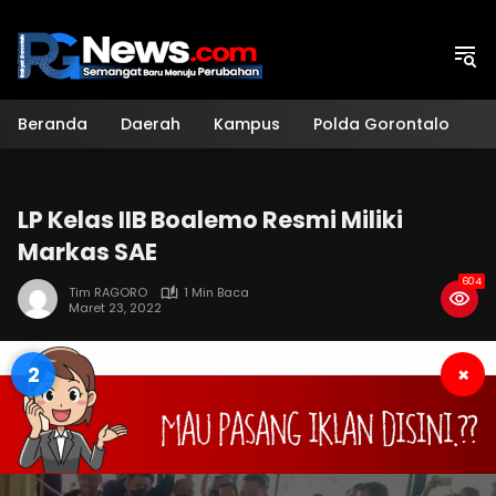
Langsung
ke
konten
Beranda
Daerah
Kampus
Polda Gorontalo
H
LP Kelas IIB Boalemo Resmi Miliki
Markas SAE
604
Tim RAGORO
1 Min Baca
Maret 23, 2022
1
×