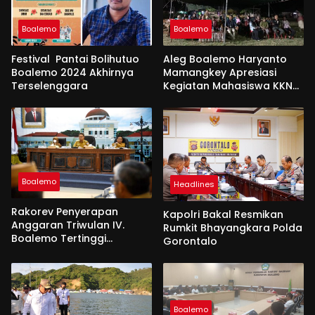
Boalemo
Boalemo
Festival Pantai Bolihutuo
Aleg Boalemo Haryanto
Boalemo 2024 Akhirnya
Mamangkey Apresiasi
Terselenggara
Kegiatan Mahasiswa KKN
PK UNG di Desa Tabongo
Boalemo
Headlines
Rakorev Penyerapan
Kapolri Bakal Resmikan
Anggaran Triwulan IV.
Rumkit Bhayangkara Polda
Boalemo Tertinggi
Gorontalo
Realisasi Fisik 96,92 %
Boalemo