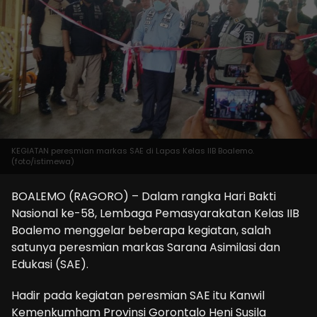
KEGIATAN peresmian markas SAE di Lapas Kelas IIB Boalemo.
(foto/istimewa)
BOALEMO (RAGORO) – Dalam rangka Hari Bakti
Nasional ke-58, Lembaga Pemasyarakatan Kelas IIB
Boalemo menggelar beberapa kegiatan, salah
satunya peresmian markas Sarana Asimilasi dan
Edukasi (SAE).
Hadir pada kegiatan peresmian SAE itu Kanwil
Kemenkumham Provinsi Gorontalo Heni Susila