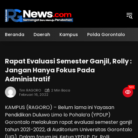
Langsung
ke
konten
Beranda
Daerah
Kampus
Polda Gorontalo
H
Rapat Evaluasi Semester Ganjil, Rolly :
Jangan Hanya Fokus Pada
Administratif
520
Tim RAGORO
2 Min Baca
Februari 16, 2022
KAMPUS (RAGORO) – Belum lama ini Yayasan
Pendidikan Duluwo Limo lo Pohala’a (YPDLP)
Gorontalo melakukan rapat evaluasi semester ganjil
tahun 2021-2022, di Auditorium Universitas Gorontalo
(UG). Dalam forum ini, Ketua YPDLP, Dr. Rolli