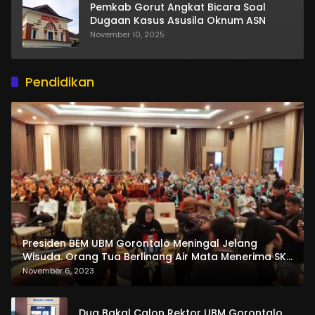
Pemkab Gorut Angkat Bicara Soal
Dugaan Kasus Asusila Oknum ASN
November 10, 2025
Pendidikan
Presiden BEM UBM Gorontalo Meningal Jelang
Wisuda. Orang Tua Berlinang Air Mata Menerima SKL
dan Pemasangan Salempang
November 6, 2023
Dua Bakal Calon Rektor UBM Gorontalo