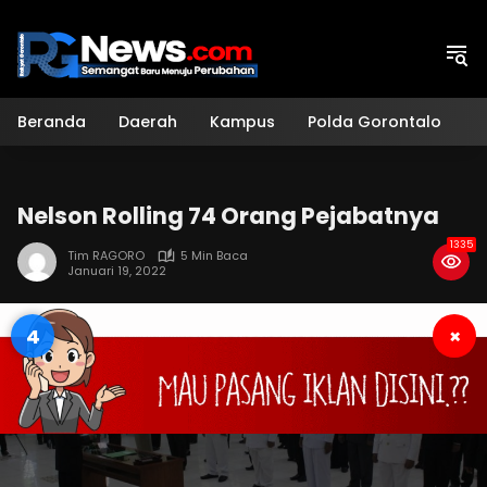
Langsung
ke
konten
Beranda
Daerah
Kampus
Polda Gorontalo
H
Nelson Rolling 74 Orang Pejabatnya
1335
Tim RAGORO
5 Min Baca
Januari 19, 2022
2
×