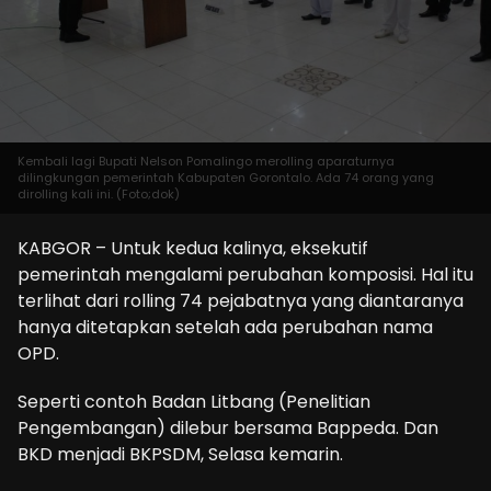
Kembali lagi Bupati Nelson Pomalingo merolling aparaturnya
dilingkungan pemerintah Kabupaten Gorontalo. Ada 74 orang yang
dirolling kali ini. (Foto;dok)
KABGOR – Untuk kedua kalinya, eksekutif
pemerintah mengalami perubahan komposisi. Hal itu
terlihat dari rolling 74 pejabatnya yang diantaranya
hanya ditetapkan setelah ada perubahan nama
OPD.
Seperti contoh Badan Litbang (Penelitian
Pengembangan) dilebur bersama Bappeda. Dan
BKD menjadi BKPSDM, Selasa kemarin.