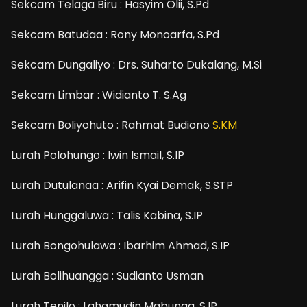
Sekcam Telaga Biru : Hasyim Olii, S.Pd
Sekcam Batudaa : Rony Monoarfa, S.Pd
Sekcam Dungaliyo : Drs. Suharto Dukalang, M.Si
Sekcam Limbar : Widianto T. S.Ag
Sekcam Boliyohuto : Rahmat Budiono
S.KM
Lurah Polohungo : Iwin Ismail, S.IP
Lurah Dutulanaa : Arifin Kyai Demak, S.STP
Lurah Hunggaluwa : Talis Kabina, S.IP
Lurah Bongohulawa : Ibarhim Ahmad, S.IP
Lurah Bolihuangga : Sudianto Usman
Lurah Tenilo : Lahamudin Mabunga, S.IP