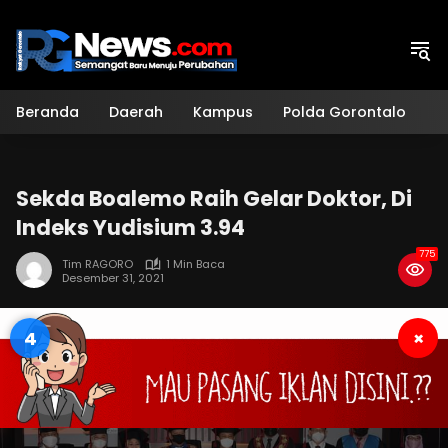
Langsung
ke
konten
Beranda
Daerah
Kampus
Polda Gorontalo
H
Sekda Boalemo Raih Gelar Doktor, Di
Indeks Yudisium 3.94
775
Tim RAGORO
1 Min Baca
Desember 31, 2021
3
×