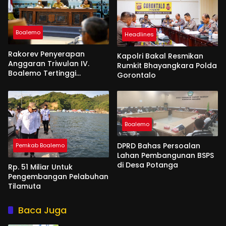
Boalemo
Headlines
Rakorev Penyerapan
Kapolri Bakal Resmikan
Anggaran Triwulan IV.
Rumkit Bhayangkara Polda
Boalemo Tertinggi
Gorontalo
Realisasi Fisik 96,92 %
Boalemo
DPRD Bahas Persoalan
Pemkab Boalemo
Lahan Pembangunan BSPS
di Desa Potanga
Rp. 51 Miliar Untuk
Pengembangan Pelabuhan
Tilamuta
Baca Juga