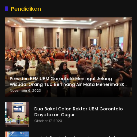
Pendidikan
Presiden BEM UBM Gorontalo Meningal Jelang
Wisuda. Orang Tua Berlinang Air Mata Menerima SKL
dan Pemasangan Salempang
November 6, 2023
Dua Bakal Calon Rektor UBM Gorontalo
Dinyatakan Gugur
Oktober 17, 2023