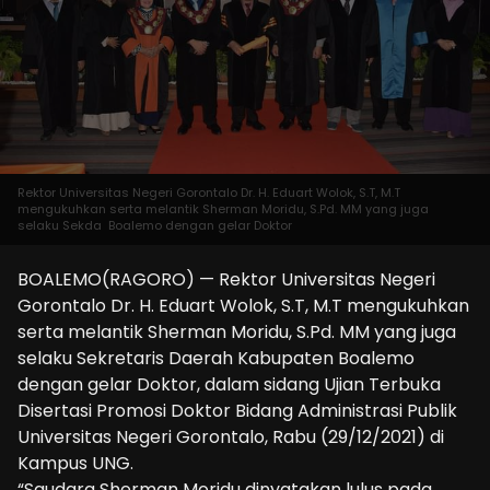
Rektor Universitas Negeri Gorontalo Dr. H. Eduart Wolok, S.T, M.T
mengukuhkan serta melantik Sherman Moridu, S.Pd. MM yang juga
selaku Sekda Boalemo dengan gelar Doktor
BOALEMO(RAGORO) — Rektor Universitas Negeri
Gorontalo Dr. H. Eduart Wolok, S.T, M.T mengukuhkan
serta melantik Sherman Moridu, S.Pd. MM yang juga
selaku Sekretaris Daerah Kabupaten Boalemo
dengan gelar Doktor, dalam sidang Ujian Terbuka
Disertasi Promosi Doktor Bidang Administrasi Publik
Universitas Negeri Gorontalo, Rabu (29/12/2021) di
Kampus UNG.
“Saudara Sherman Moridu dinyatakan lulus pada