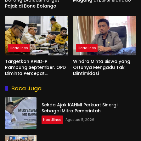
Dorong Evaluasi Target
Magang di BSPJI Manado
Pajak di Bone Bolango
Headlines
Headlines
Targetkan APBD-P
Windra Minta Siswa yang
Rampung September. OPD
Ortunya Mengadu Tak
Diminta Percepat
Diintimidasi
Penyusunan
Baca Juga
Sekda Ajak KAHMI Perkuat Sinergi
Sebagai Mitra Pemerintah
Headlines
Agustus 5, 2026