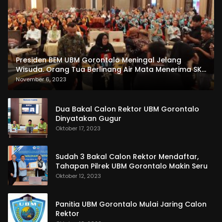
Presiden BEM UBM Gorontalo Meningal Jelang
Wisuda. Orang Tua Berlinang Air Mata Menerima SKL
dan Pemasangan Salempang
November 6, 2023
Dua Bakal Calon Rektor UBM Gorontalo
Dinyatakan Gugur
Oktober 17, 2023
Sudah 3 Bakal Calon Rektor Mendaftar,
Tahapan Pilrek UBM Gorontalo Makin Seru
Oktober 12, 2023
Panitia UBM Gorontalo Mulai Jaring Calon
Rektor