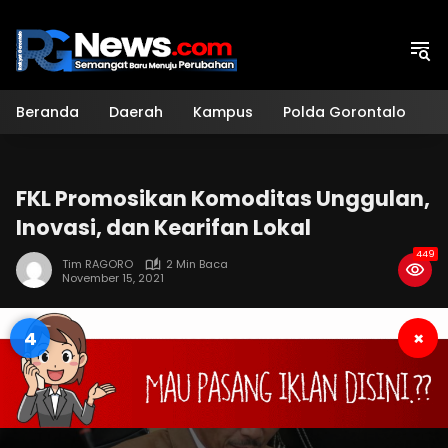
Langsung
ke
konten
Beranda
Daerah
Kampus
Polda Gorontalo
H
FKL Promosikan Komoditas Unggulan,
Inovasi, dan Kearifan Lokal
449
Tim RAGORO
2 Min Baca
November 15, 2021
3
×