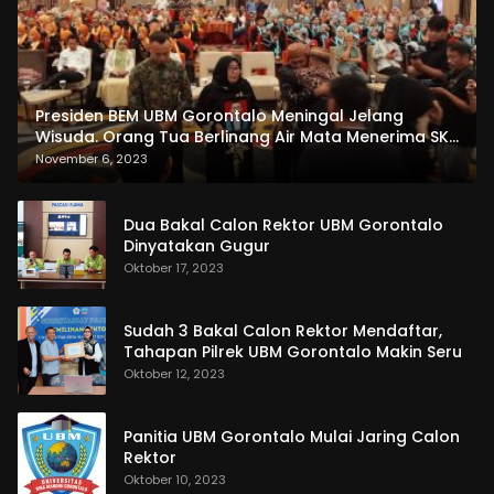
Presiden BEM UBM Gorontalo Meningal Jelang
Wisuda. Orang Tua Berlinang Air Mata Menerima SKL
dan Pemasangan Salempang
November 6, 2023
Dua Bakal Calon Rektor UBM Gorontalo
Dinyatakan Gugur
Oktober 17, 2023
Sudah 3 Bakal Calon Rektor Mendaftar,
Tahapan Pilrek UBM Gorontalo Makin Seru
Oktober 12, 2023
Panitia UBM Gorontalo Mulai Jaring Calon
Rektor
Oktober 10, 2023