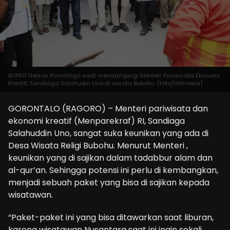
BUPATI Nelson Pomalingo saat mendampingi Menteri Pariwisata Ekonomi
Kreatif, Sandiaga Salahudin Uno di wisata Bubohu. (foto/istimewa)
GORONTALO (RAGORO) – Menteri pariwisata dan
ekonomi kreatif (Menparekraf) RI, Sandiaga
Salahuddin Uno, sangat suka keunikan yang ada di
Desa Wisata Religi Bubohu. Menurut Menteri ,
keunikan yang di sajikan dalam tadabbur alam dan
al-qur’an. Sehingga potensi ini perlu di kembangkan,
menjadi sebuah paket yang bisa di sajikan kepada
wisatawan.
“Paket-paket ini yang bisa ditawarkan saat liburan,
karena wisatawan Nusantara saat ini ingin sekali