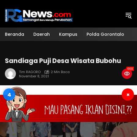
Langsung
ke
konten
Beranda
Daerah
Kampus
Polda Gorontalo
H
Sandiaga Puji Desa Wisata Bubohu
669
Tim RAGORO
2 Min Baca
November 8, 2021
3
×