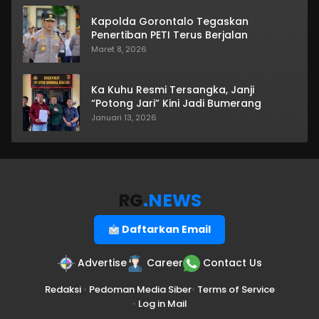
Kapolda Gorontalo Tegaskan
Penertiban PETI Terus Berjalan
Maret 8, 2026
Ka Kuhu Resmi Tersangka, Janji
“Potong Jari” Kini Jadi Bumerang
Januari 13, 2026
RG
.NEWS
Daftarkan Email
Advertise
Career
Contact Us
Redaksi
•
Pedoman Media Siber
•
Terms of Service
•
Log in Mail