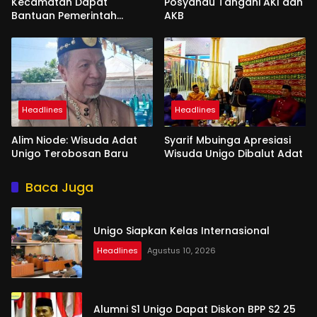
Kecamatan Dapat
Posyandu Tangani AKI dan
Bantuan Pemerintah
AKB
Kabgor
Headlines
Headlines
Alim Niode: Wisuda Adat
Syarif Mbuinga Apresiasi
Unigo Terobosan Baru
Wisuda Unigo Dibalut Adat
Baca Juga
Unigo Siapkan Kelas Internasional
Headlines
Agustus 10, 2026
Alumni S1 Unigo Dapat Diskon BPP S2 25