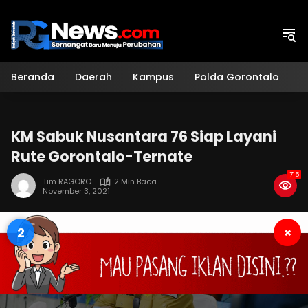
Langsung
ke
konten
Beranda
Daerah
Kampus
Polda Gorontalo
H
KM Sabuk Nusantara 76 Siap Layani
Rute Gorontalo-Ternate
715
Tim RAGORO
2 Min Baca
November 3, 2021
1
×