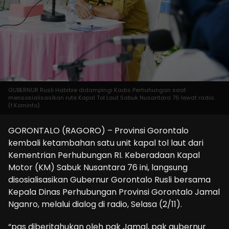
GUBERNUR Rusli Habibie didampingi Kadis Perhuhungan saat
mensosialisasikan rute Kapal Tol Laut Sabuk Nusantara 76 lewat radio.
(f.Kominfo).
GORONTALO (RAGORO) – Provinsi Gorontalo
kembali ketambahan satu unit kapal tol laut dari
Kementrian Perhubungan RI. Keberadaan Kapal
Motor (KM) Sabuk Nusantara 76 ini, langsung
disosialisasikan Gubernur Gorontalo Rusli bersama
Kepala Dinas Perhubungan Provinsi Gorontalo Jamal
Nganro, melalui dialog di radio, Selasa (2/11).
“pas diberitahukan oleh pak Jamal, pak gubernur