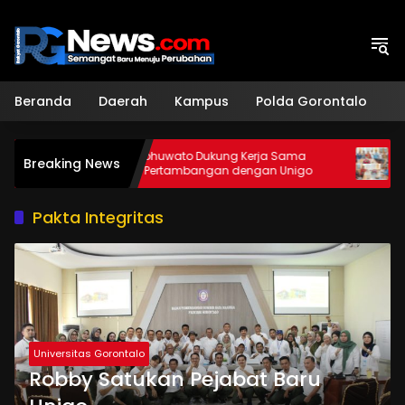
Langsung
ke
konten
Beranda
Daerah
Kampus
Polda Gorontalo
H
r
DPRD Pohuwato Dukung Kerja Sama
Unigo d
Breaking News
Teknik Pertambangan dengan Unigo
Beasisw
Pakta Integritas
Universitas Gorontalo
Robby Satukan Pejabat Baru