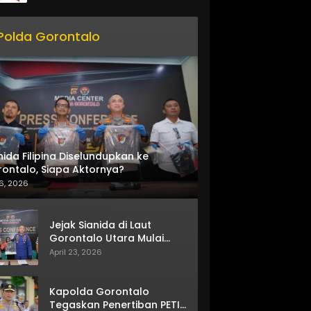
Polda Gorontalo
nida Filipina Diselundupkan ke
ontalo, Siapa Aktornya?
6, 2026
Jejak Sianida di Laut
Gorontalo Utara Mulai
Terkuak
April 23, 2026
Kapolda Gorontalo
Tegaskan Penertiban PETI