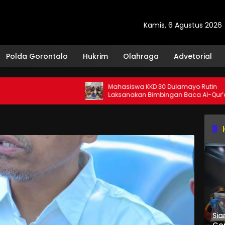
Kamis, 6 Agustus 2026
Polda Gorontalo
Hukrim
Olahraga
Advetorial
Mahasiswa KKD 30 Dulamayo Rutin
Laksanakan Bimbingan Baca Al-Qur’an
bagi Santri TPQ Fastabiqul Khairat
Sia
Gor