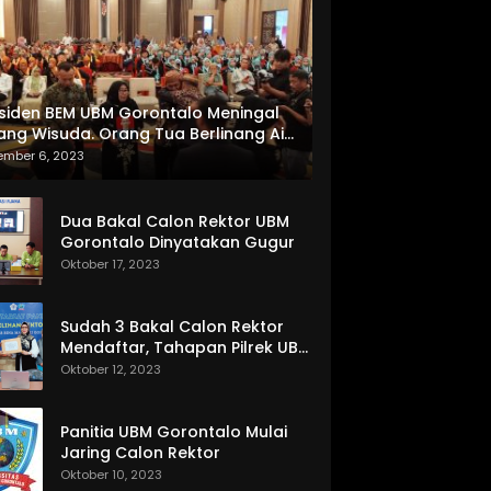
siden BEM UBM Gorontalo Meningal
ang Wisuda. Orang Tua Berlinang Air
ta Menerima SKL dan Pemasangan
ember 6, 2023
lempang
Dua Bakal Calon Rektor UBM
Gorontalo Dinyatakan Gugur
Oktober 17, 2023
Sudah 3 Bakal Calon Rektor
Mendaftar, Tahapan Pilrek UBM
Gorontalo Makin Seru
Oktober 12, 2023
Panitia UBM Gorontalo Mulai
Jaring Calon Rektor
Oktober 10, 2023