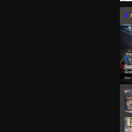
Sia
Gor
Mei 