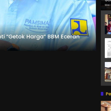
Mei 
oti “Getok Harga” BBM Eceran
Pe