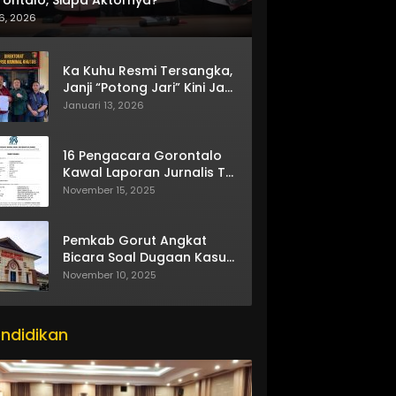
6, 2026
Ka Kuhu Resmi Tersangka,
Janji “Potong Jari” Kini Jadi
Bumerang
Januari 13, 2026
16 Pengacara Gorontalo
Kawal Laporan Jurnalis TV
One
November 15, 2025
Pemkab Gorut Angkat
Bicara Soal Dugaan Kasus
Asusila Oknum ASN
November 10, 2025
ndidikan