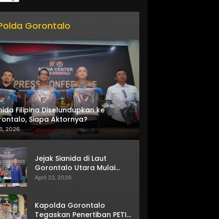
Polda Gorontalo
nida Filipina Diselundupkan ke
ontalo, Siapa Aktornya?
6, 2026
Jejak Sianida di Laut
Gorontalo Utara Mulai
Terkuak
April 23, 2026
Kapolda Gorontalo
Tegaskan Penertiban PETI