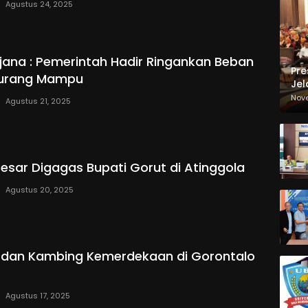
Agustus 24, 2025
ana : Pemerintah Hadir Ringankan Beban
Pre
Kurang Mampu
Jel
Ma
Nov
Agustus 21, 2025
Sa
esar Digagas Bupati Gorut di Atinggola
Agustus 20, 2025
 dan Kambing Kemerdekaan di Gorontalo
Agustus 17, 2025