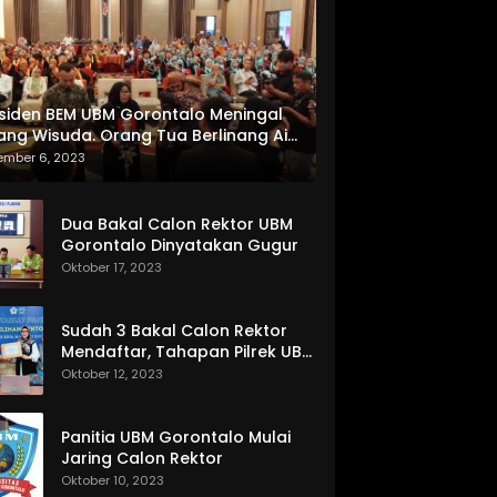
siden BEM UBM Gorontalo Meningal
ang Wisuda. Orang Tua Berlinang Air
ta Menerima SKL dan Pemasangan
ember 6, 2023
lempang
Dua Bakal Calon Rektor UBM
Gorontalo Dinyatakan Gugur
Oktober 17, 2023
Sudah 3 Bakal Calon Rektor
Mendaftar, Tahapan Pilrek UBM
Gorontalo Makin Seru
Oktober 12, 2023
Panitia UBM Gorontalo Mulai
Jaring Calon Rektor
Oktober 10, 2023