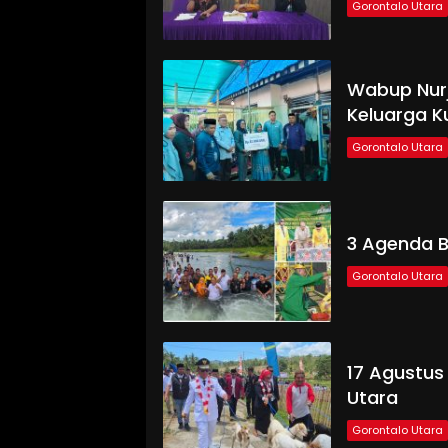
Gorontalo Utara
Wabup Nurj
Keluarga 
Gorontalo Utara
3 Agenda B
Gorontalo Utara
17 Agustus
Utara
Gorontalo Utara