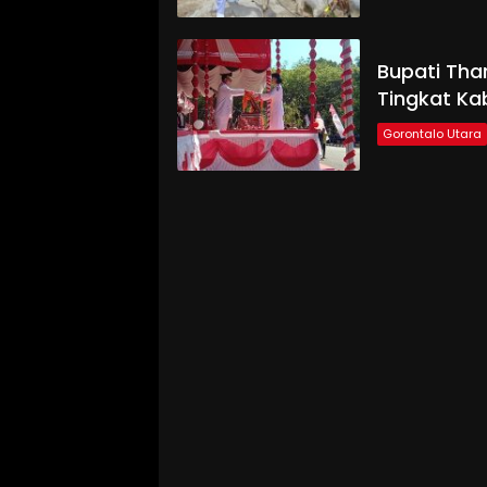
Bupati Tha
Tingkat Ka
Gorontalo Utara