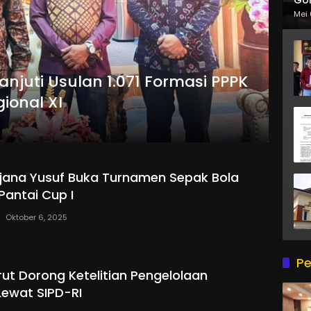
Mei 
njuti Usulan 1.071 Formasi PPPK
ional XI
jana Yusuf Buka Turnamen Sepak Bola
Pantai Cup I
Oktober 6, 2025
Pe
t Dorong Ketelitian Pengelolaan
ewat SIPD-RI