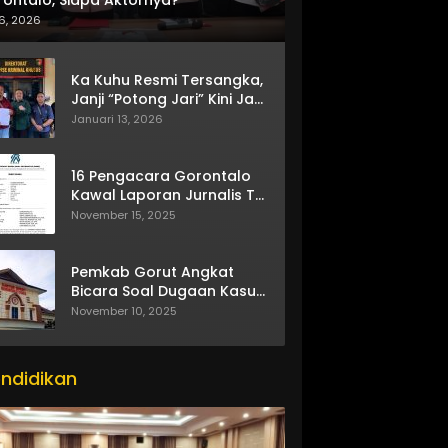
6, 2026
Ka Kuhu Resmi Tersangka,
Janji “Potong Jari” Kini Jadi
Bumerang
Januari 13, 2026
16 Pengacara Gorontalo
Kawal Laporan Jurnalis TV
One
November 15, 2025
Pemkab Gorut Angkat
Bicara Soal Dugaan Kasus
Asusila Oknum ASN
November 10, 2025
ndidikan