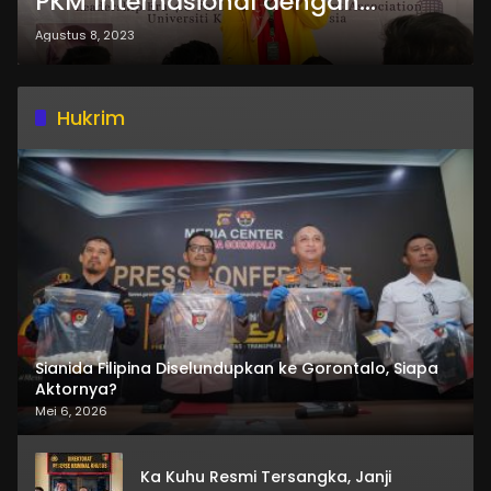
PKM Internasional dengan
Universiti Kebangsaan Malaysia
Agustus 8, 2023
Hukrim
Sianida Filipina Diselundupkan ke Gorontalo, Siapa
Aktornya?
Mei 6, 2026
Ka Kuhu Resmi Tersangka, Janji