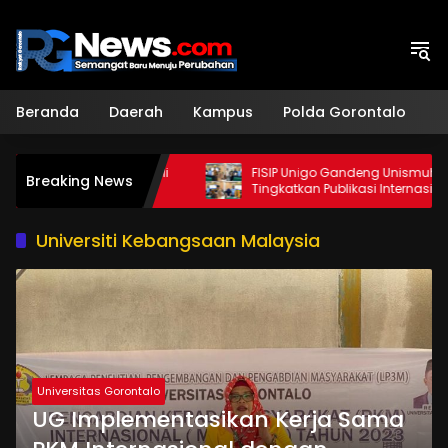
Langsung
ke
konten
Beranda
Daerah
Kampus
Polda Gorontalo
H
an ke-28 Diawali
FISIP Unigo Gandeng Unismuh Makassar
Breaking News
lo
Tingkatkan Publikasi Internasional
Universiti Kebangsaan Malaysia
Universitas Gorontalo
UG Implementasikan Kerja Sama