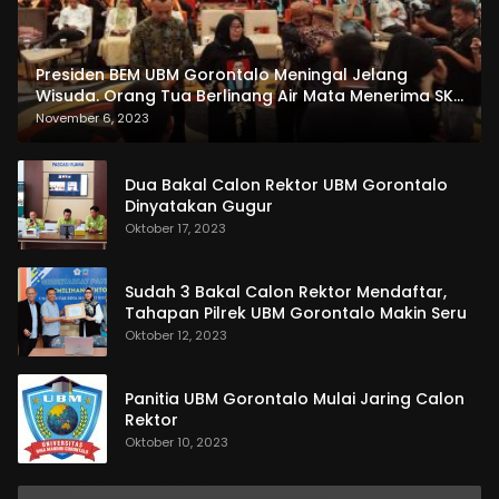
Presiden BEM UBM Gorontalo Meningal Jelang
Wisuda. Orang Tua Berlinang Air Mata Menerima SKL
dan Pemasangan Salempang
November 6, 2023
Dua Bakal Calon Rektor UBM Gorontalo
Dinyatakan Gugur
Oktober 17, 2023
Sudah 3 Bakal Calon Rektor Mendaftar,
Tahapan Pilrek UBM Gorontalo Makin Seru
Oktober 12, 2023
Panitia UBM Gorontalo Mulai Jaring Calon
Rektor
Oktober 10, 2023