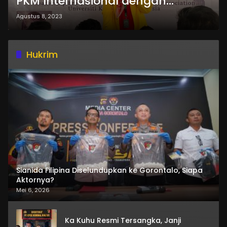
PKM Internasional dengan
Universiti Kebangsaan Malaysia
Agustus 8, 2023
Hukrim
Sianida Filipina Diselundupkan ke Gorontalo, Siapa
Aktornya?
Mei 6, 2026
Ka Kuhu Resmi Tersangka, Janji