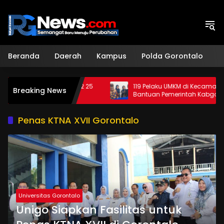
Langsung
ke
konten
Beranda
Daerah
Kampus
Polda Gorontalo
H
apat Diskon BPP S2 25
119 Pelaku UMKM di Kecamatan Dapat
Breaking News
Bantuan Pemerintah Kabgor
Penas KTNA XVII Gorontalo
Universitas Gorontalo
Unigo Siapkan Fasilitas untuk