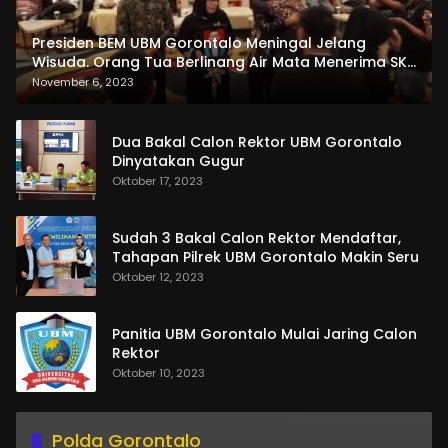
Presiden BEM UBM Gorontalo Meningal Jelang
Wisuda. Orang Tua Berlinang Air Mata Menerima SKL
dan Pemasangan Salempang
November 6, 2023
Dua Bakal Calon Rektor UBM Gorontalo
Dinyatakan Gugur
Oktober 17, 2023
Sudah 3 Bakal Calon Rektor Mendaftar,
Tahapan Pilrek UBM Gorontalo Makin Seru
Oktober 12, 2023
Panitia UBM Gorontalo Mulai Jaring Calon
Rektor
Oktober 10, 2023
Polda Gorontalo