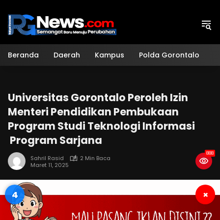
Langsung
ke
konten
Beranda
Daerah
Kampus
Polda Gorontalo
H
Universitas Gorontalo Peroleh Izin
Menteri Pendidikan Pembukaan
Program Studi Teknologi Informasi
Program Sarjana
888
Sahril Rasid
2 Min Baca
Maret 11, 2025
3
×