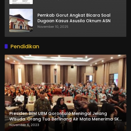
Pemkab Gorut Angkat Bicara Soal
Dugaan Kasus Asusila Oknum ASN
November 10, 2025
Pendidikan
Presiden BEM UBM Gorontalo Meningal Jelang
Wisuda. Orang Tua Berlinang Air Mata Menerima SKL
dan Pemasangan Salempang
November 6, 2023