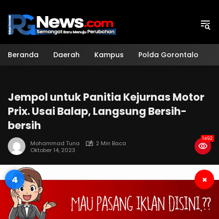
Langsung
ke
konten
Beranda
Daerah
Kampus
Polda Gorontalo
H
Jempol untuk Panitia Kejurnas Motor
Prix. Usai Balap, Langsung Bersih-
bersih
1492
Mohammad Tuna
2 Min Baca
Oktober 14, 2023
4
×