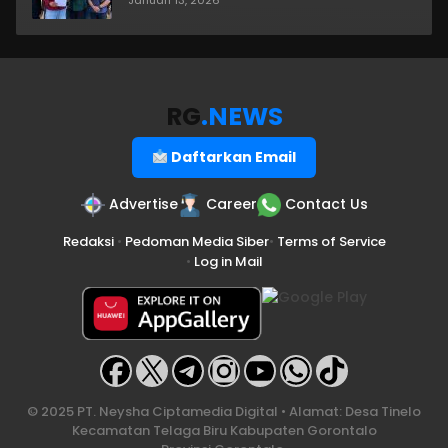
Januari 13, 2026
RG
.NEWS
Daftarkan Email
Advertise
Career
Contact Us
Redaksi
•
Pedoman Media Siber
•
Terms of Service
•
Log in Mail
© 2025 PT. Neysha Ciptamedia Digital • Alamat: Desa Tinelo
Kecamatan Telaga Biru Kabupaten Gorontalo