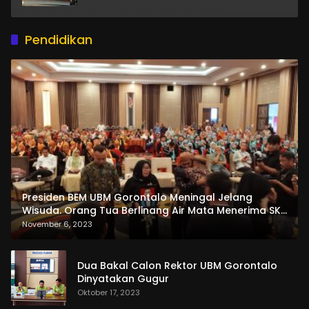
Pendidikan
Presiden BEM UBM Gorontalo Meningal Jelang
Wisuda. Orang Tua Berlinang Air Mata Menerima SKL
dan Pemasangan Salempang
November 6, 2023
Dua Bakal Calon Rektor UBM Gorontalo
Dinyatakan Gugur
Oktober 17, 2023