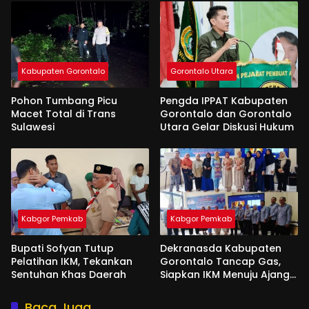
Kabupaten Gorontalo
Gorontalo Utara
Pohon Tumbang Picu
Pengda IPPAT Kabupaten
Macet Total di Trans
Gorontalo dan Gorontalo
Sulawesi
Utara Gelar Diskusi Hukum
Kabgor Pemkab
Kabgor Pemkab
Bupati Sofyan Tutup
Dekranasda Kabupaten
Pelatihan IKM, Tekankan
Gorontalo Tancap Gas,
Sentuhan Khas Daerah
Siapkan IKM Menuju Ajang
Peran Saka Nasional 2025
Baca Juga