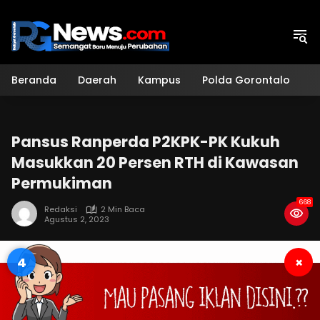
Langsung
ke
konten
Beranda
Daerah
Kampus
Polda Gorontalo
H
Pansus Ranperda P2KPK-PK Kukuh
Masukkan 20 Persen RTH di Kawasan
Permukiman
668
Redaksi
2 Min Baca
Agustus 2, 2023
3
×