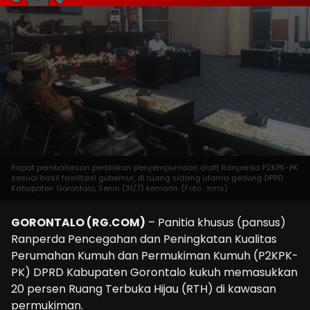
Rapat pembahasan perbaikan penyempurnaan draft Ranperda P2KPK-PK
sesuai hasil fasilitasi gubernur, di ruang sidang utama gedung DPRD
Kabupaten Gorontalo, Senin (31/7) kemarin. (Foto : hms)
GORONTALO (RG.COM)
– Panitia khusus (pansus)
Ranperda Pencegahan dan Peningkatan Kualitas
Perumahan Kumuh dan Permukiman Kumuh (P2KPK-
PK) DPRD Kabupaten Gorontalo kukuh memasukkan
20 persen Ruang Terbuka Hijau (RTH) di kawasan
permukiman.