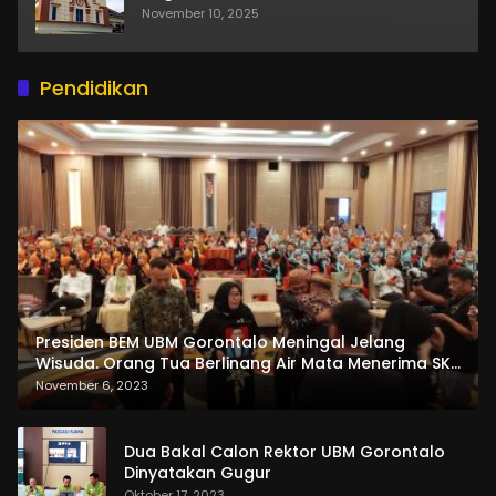
November 10, 2025
Pendidikan
Presiden BEM UBM Gorontalo Meningal Jelang
Wisuda. Orang Tua Berlinang Air Mata Menerima SKL
dan Pemasangan Salempang
November 6, 2023
Dua Bakal Calon Rektor UBM Gorontalo
Dinyatakan Gugur
Oktober 17, 2023