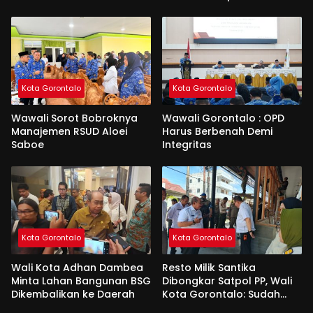
Kota Gorontalo
Kota Gorontalo
Wawali Sorot Bobroknya
Wawali Gorontalo : OPD
Manajemen RSUD Aloei
Harus Berbenah Demi
Saboe
Integritas
Kota Gorontalo
Kota Gorontalo
Wali Kota Adhan Dambea
Resto Milik Santika
Minta Lahan Bangunan BSG
Dibongkar Satpol PP, Wali
Dikembalikan ke Daerah
Kota Gorontalo: Sudah
Tiga Kali Kami Tegur