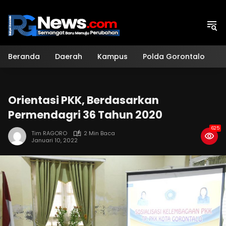
Langsung
ke
konten
Beranda
Daerah
Kampus
Polda Gorontalo
H
Orientasi PKK, Berdasarkan
Permendagri 36 Tahun 2020
625
Tim RAGORO
2 Min Baca
Januari 10, 2022