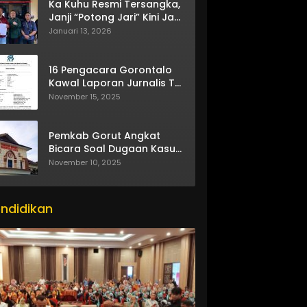
Ka Kuhu Resmi Tersangka,
Janji “Potong Jari” Kini Jadi
Bumerang
Januari 13, 2026
16 Pengacara Gorontalo
Kawal Laporan Jurnalis TV
One
November 15, 2025
Pemkab Gorut Angkat
Bicara Soal Dugaan Kasus
Asusila Oknum ASN
November 10, 2025
ndidikan