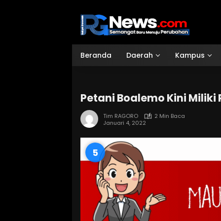
Langsung
ke
konten
Beranda
Daerah
Kampus
Petani Boalemo Kini Miliki
Tim RAGORO
2 Min Baca
Januari 4, 2022
4