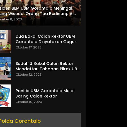
siden BEM UBM Gorontalo Meningal
ang Wisuda. Orang Tua Berlinang Air
ta Menerima SKL dan Pemasangan
ember 6, 2023
lempang
Dua Bakal Calon Rektor UBM
Gorontalo Dinyatakan Gugur
Oktober 17, 2023
Sudah 3 Bakal Calon Rektor
Mendaftar, Tahapan Pilrek UBM
Gorontalo Makin Seru
Oktober 12, 2023
Panitia UBM Gorontalo Mulai
Jaring Calon Rektor
Oktober 10, 2023
Polda Gorontalo