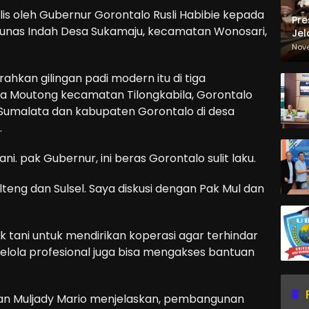
is oleh Gubernur Gorontalo Rusli Habibie kepada
Pre
Tunas Indah Desa Sukamaju, kecamatan Wonosari,
Jel
Ma
Nov
Sa
kan gilingan padi modern itu di tiga
sa Moutong kecamatan Tilongkabila, Gorontalo
 Sumalata dan kabupaten Gorontalo di desa
.
. pak Gubernur, ini beras Gorontalo sulit laku.
ulteng dan Sulsel. Saya diskusi dengan Pak Mul dan
tani untuk mendirikan koperasi agar terhindar
dikelola profesional juga bisa mengakses bantuan
ian Muljady Mario menjelaskan, pembangunan