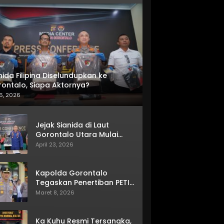
nida Filipina Diselundupkan ke
ontalo, Siapa Aktornya?
6, 2026
Jejak Sianida di Laut
Gorontalo Utara Mulai
Terkuak
April 23, 2026
Kapolda Gorontalo
Tegaskan Penertiban PETI
Terus Berjalan
Maret 8, 2026
Ka Kuhu Resmi Tersangka,