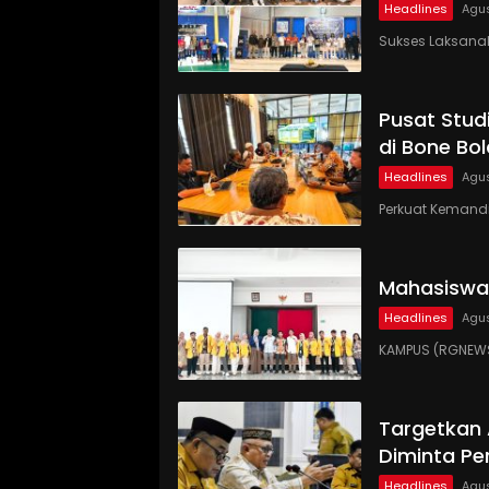
Headlines
Agus
Sukses Laksanaka
Pusat Studi
di Bone Bo
Headlines
Agus
Perkuat Kemandi
Mahasiswa
Headlines
Agus
KAMPUS (RGNEWS
Targetkan
Diminta Pe
Headlines
Agus