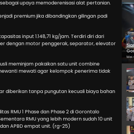
 sebagai upaya memoderenisasi alat pertanian.
njadi premium jika dibandingkan gilingan padi
apasitas input 1.148,71 kg/jam. Terdiri diri dari
her dengan motor penggerak, separator, elevator
Sia
Gor
Mei 
usli meminjam pakaikan satu unit combine
a mewanti mewati agar kelompok penerima tidak
r diberikan tanpa pungutan kecuali biaya bahan
itas RMU 1 Phase dan Phase 2 di Gorontalo
. Sementara RMU yang lebih modern sudah 10 unit
 dan APBD empat unit. (rg-25)