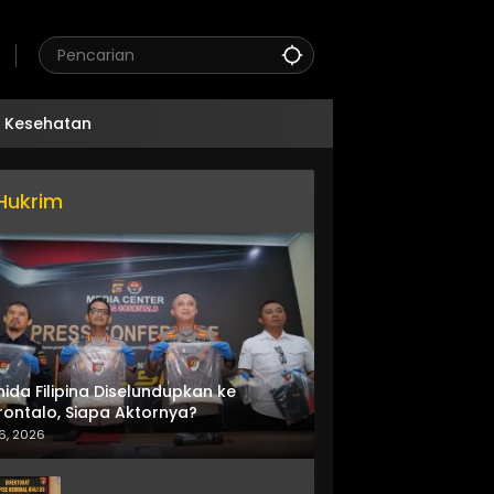
Kesehatan
Hukrim
nida Filipina Diselundupkan ke
ontalo, Siapa Aktornya?
6, 2026