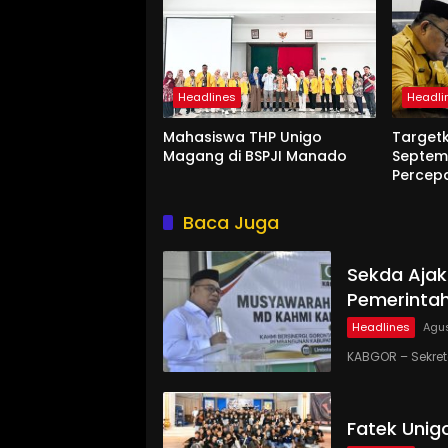
Headlines
Headli
Mahasiswa THP Unigo
Target
Magang di BSPJI Manado
Septem
Percep
Baca Juga
Sekda Ajak
Pemerinta
Headlines
Agus
KABGOR – Sekre
Fatek Unig