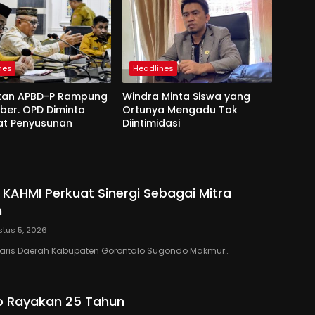
nes
Headlines
kan APBD-P Rampung
Windra Minta Siswa yang
ber. OPD Diminta
Ortunya Mengadu Tak
at Penyusunan
Diintimidasi
 KAHMI Perkuat Sinergi Sebagai Mitra
h
tus 5, 2026
taris Daerah Kabupaten Gorontalo Sugondo Makmur…
o Rayakan 25 Tahun