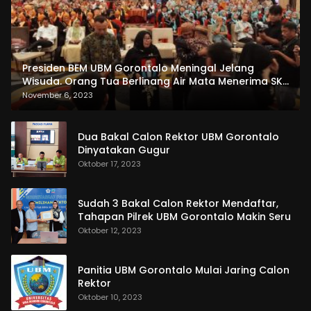
Presiden BEM UBM Gorontalo Meningal Jelang
Wisuda. Orang Tua Berlinang Air Mata Menerima SKL
dan Pemasangan Salempang
November 6, 2023
Dua Bakal Calon Rektor UBM Gorontalo
Dinyatakan Gugur
Oktober 17, 2023
Sudah 3 Bakal Calon Rektor Mendaftar,
Tahapan Pilrek UBM Gorontalo Makin Seru
Oktober 12, 2023
Panitia UBM Gorontalo Mulai Jaring Calon
Rektor
Oktober 10, 2023