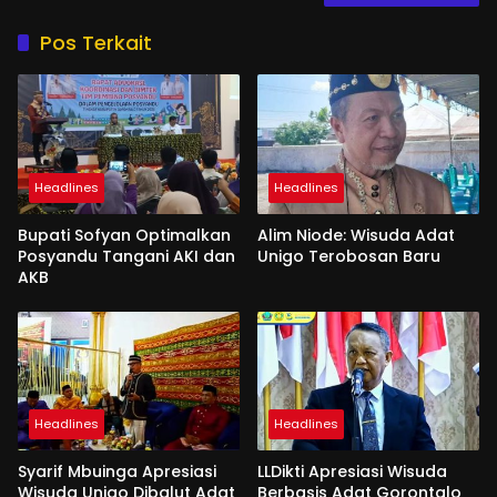
Pos Terkait
Headlines
Headlines
Bupati Sofyan Optimalkan
Alim Niode: Wisuda Adat
Posyandu Tangani AKI dan
Unigo Terobosan Baru
AKB
Headlines
Headlines
Syarif Mbuinga Apresiasi
LLDikti Apresiasi Wisuda
Wisuda Unigo Dibalut Adat
Berbasis Adat Gorontalo