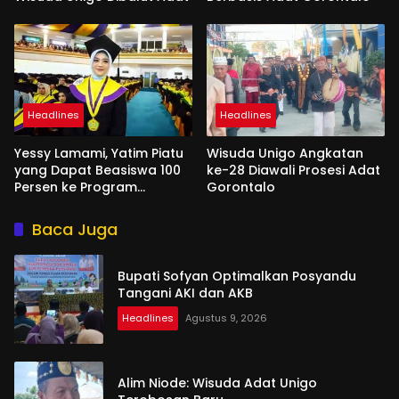
Headlines
Headlines
Yessy Lamami, Yatim Piatu
Wisuda Unigo Angkatan
yang Dapat Beasiswa 100
ke-28 Diawali Prosesi Adat
Persen ke Program
Gorontalo
Magister
Baca Juga
Bupati Sofyan Optimalkan Posyandu
Tangani AKI dan AKB
Headlines
Agustus 9, 2026
Alim Niode: Wisuda Adat Unigo