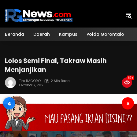
Langsung
ke
konten
Beranda
Daerah
Kampus
Polda Gorontalo
H
Lolos Semi Final, Takraw Masih
Menjanjikan
674
Tim RAGORO
2 Min Baca
Oktober 7, 2021
3
×