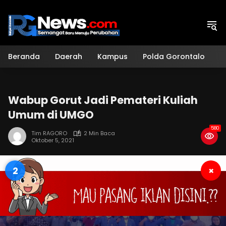
Langsung
ke
konten
Beranda
Daerah
Kampus
Polda Gorontalo
H
Wabup Gorut Jadi Pemateri Kuliah
Umum di UMGO
580
Tim RAGORO
2 Min Baca
Oktober 5, 2021
1
×