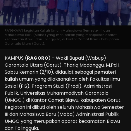
RANGKAIAN kegiatan Kuliah Umum Mahasiswa Semester III dan
Mahasiswa Baru (Maba) yang merupakan yang merupakan aparat
kecamatan Biawu dan Tolinggula, di kantor Camat Biawu, kabupaten
Gorontalo Utara (Gorut).
KAMPUS (
RAGORO
) – Wakil Bupati (Wabup)
Gorontalo Utara (Gorut), Thariq Modanggu, M.Pd.I,
Sabtu kemarin (2/10), didaulat sebagai pemateri
kuliah umum yang dilaksanakan oleh Fakultas Ilmu
Sosial (FIS), Program Studi (Prodi), Administrasi
Publik, Universitas Muhammadiyah Gorontalo
(UMGO,) di Kantor Camat Biawu, kabupaten Gorut.
Kegiatan ini diikuti oleh seluruh Mahasiswa Semester
III dan Mahasiswa Baru (Maba) Administrasi Publik
UMGO yang merupakan aparat kecamatan Biawu
dan Tolinggula.