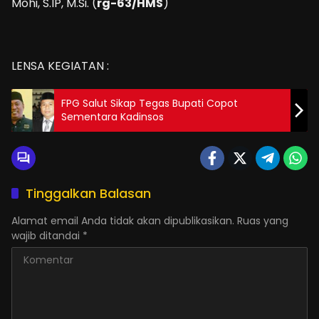
Mohi, S.IP, M.Si. (
rg-63/HMS
)
LENSA KEGIATAN :
FPG Salut Sikap Tegas Bupati Copot
Sementara Kadinsos
Tinggalkan Balasan
Alamat email Anda tidak akan dipublikasikan.
Ruas yang
wajib ditandai
*