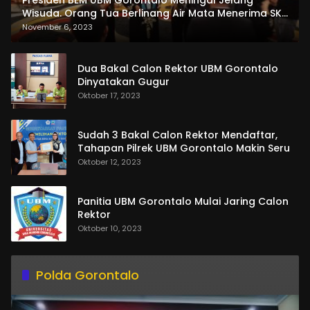
Presiden BEM UBM Gorontalo Meningal Jelang
Wisuda. Orang Tua Berlinang Air Mata Menerima SKL
dan Pemasangan Salempang
November 6, 2023
Dua Bakal Calon Rektor UBM Gorontalo
Dinyatakan Gugur
Oktober 17, 2023
Sudah 3 Bakal Calon Rektor Mendaftar,
Tahapan Pilrek UBM Gorontalo Makin Seru
Oktober 12, 2023
Panitia UBM Gorontalo Mulai Jaring Calon
Rektor
Oktober 10, 2023
Polda Gorontalo