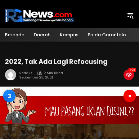
Langsung
ke
konten
Beranda
Daerah
Kampus
Polda Gorontalo
H
2022, Tak Ada Lagi Refocusing
498
Redaksi
2 Min Baca
September 28, 2021
2
×