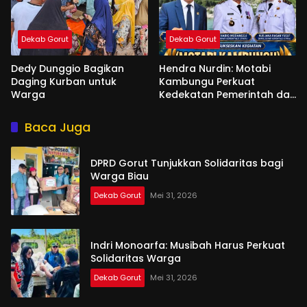
Dekab Gorut
Dekab Gorut
Dedy Dunggio Bagikan
Hendra Nurdin: Motabi
Daging Kurban untuk
Kambungu Perkuat
Warga
Kedekatan Pemerintah dan
Warga
Baca Juga
DPRD Gorut Tunjukkan Solidaritas bagi
Warga Biau
Dekab Gorut
Mei 31, 2026
Indri Monoarfa: Musibah Harus Perkuat
Solidaritas Warga
Dekab Gorut
Mei 31, 2026