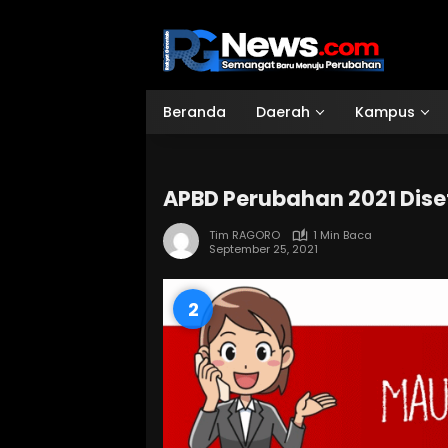
Langsung
ke
konten
Beranda
Daerah
Kampus
APBD Perubahan 2021 Dise
Tim RAGORO
1 Min Baca
September 25, 2021
1