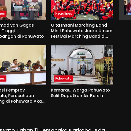
nes
Headlines
madiyah Gagas
Gita Insani Marching Band
 Tinggi
Mts I Pohuwato Juara Umum
bangan di Pohuwato
Festival Marching Band di
Makassar
nes
Pohuwato
asi Pemprov
Kemarau, Warga Pohuwato
alo, Perusahaan
Sulit Dapatkan Air Bersih
g di Pohuwato Akan
n Tali Asih ke Ribuan
bang
uwato Tahan 11 Tersangka Narkoba, Ada