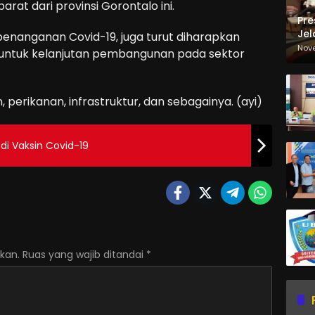
at dari provinsi Gorontalo ini.
Pre
Jel
enanganan Covid-19, juga turut diharapkan
Ma
Nov
untuk kelanjutan pembangunan pada sektor
Sa
, perikanan, infrastruktur, dan sebagainya. (ayi)
i Vaksin Covid-19
kan.
Ruas yang wajib ditandai
*