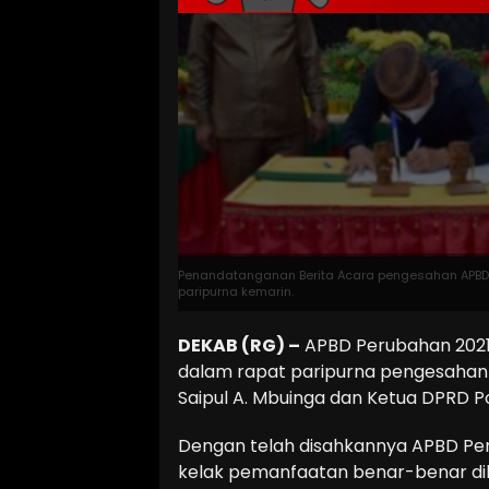
Penandatanganan Berita Acara pengesahan APBD 
paripurna kemarin.
DEKAB (RG) –
APBD Perubahan 2021 
dalam rapat paripurna pengesahann
Saipul A. Mbuinga dan Ketua DPRD Po
Dengan telah disahkannya APBD Per
kelak pemanfaatan benar-benar di