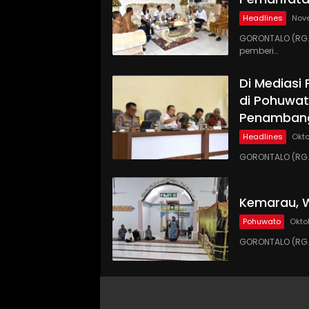
Headlines
Nove
GORONTALO (RG.C
pemberi…
Di Mediasi
di Pohuwat
Penamban
Headlines
Okto
GORONTALO (RG.C
Kemarau, W
Pohuwato
Okto
GORONTALO (RG.