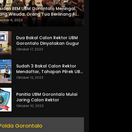
siden BEM UBM Gorontalo Meningal
ang Wisuda. Orang Tua Berlinang Air
ta Menerima SKL dan Pemasangan
ember 6, 2023
lempang
Dua Bakal Calon Rektor UBM
Gorontalo Dinyatakan Gugur
Oktober 17, 2023
Sudah 3 Bakal Calon Rektor
Mendaftar, Tahapan Pilrek UBM
Gorontalo Makin Seru
Oktober 12, 2023
Panitia UBM Gorontalo Mulai
Jaring Calon Rektor
Oktober 10, 2023
Polda Gorontalo