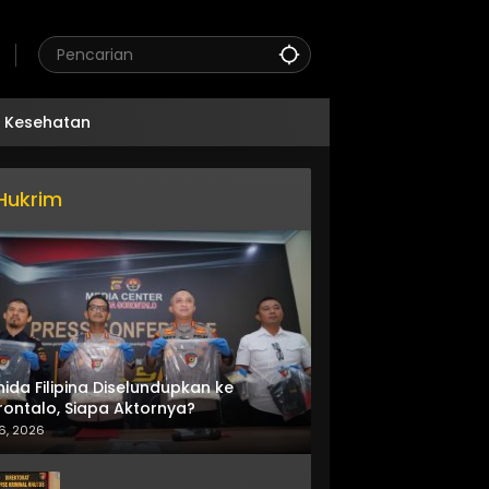
Kesehatan
Hukrim
nida Filipina Diselundupkan ke
ontalo, Siapa Aktornya?
6, 2026