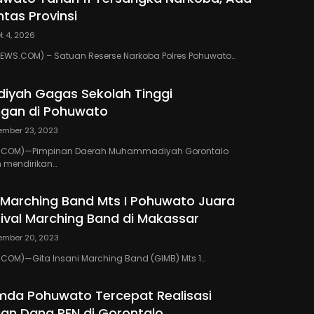
ntas Provinsi
t 4, 2026
WS.COM) – Satuan Reserse Narkoba Polres Pohuwato…
yah Gagas Sekolah Tinggi
gan di Pohuwato
ember 23, 2023
.COM)—Pimpinan Daerah Muhammadiyah Gorontalo
 mendirikan…
i Marching Band Mts I Pohuwato Juara
val Marching Band di Makassar
ember 20, 2023
COM)—Gita Insani Marching Band (GIMB) Mts 1…
emda Pohuwato Tercepat Realisasi
an Dana PEN di Gorontalo