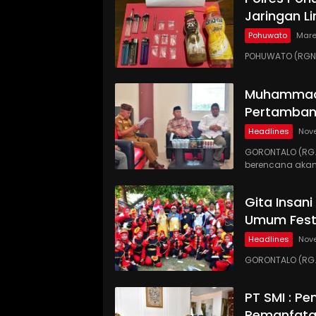
Jaringan Li
Pohuwato
Mare
POHUWATO (RGNE
Muhammadi
Pertamban
Headlines
Nov
GORONTALO (RG
berencana akan
Gita Insan
Umum Festi
Headlines
Nov
GORONTALO (RG.
PT SMI : P
Pemanfata