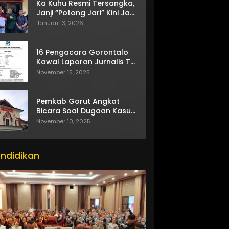
Ka Kuhu Resmi Tersangka,
Janji “Potong Jari” Kini Jadi
Bumerang
Januari 13, 2026
16 Pengacara Gorontalo
Kawal Laporan Jurnalis TV
One
November 15, 2025
Pemkab Gorut Angkat
Bicara Soal Dugaan Kasus
Asusila Oknum ASN
November 10, 2025
ndidikan