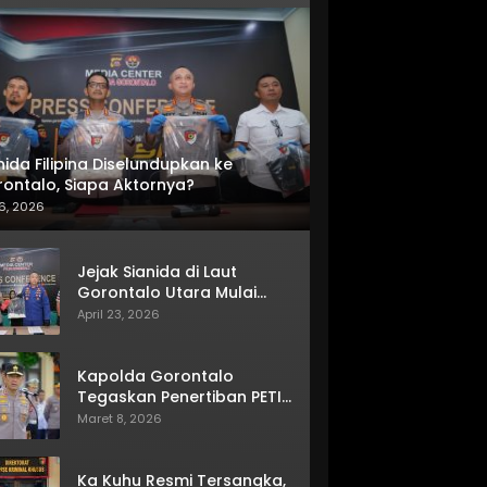
nida Filipina Diselundupkan ke
ontalo, Siapa Aktornya?
6, 2026
Jejak Sianida di Laut
Gorontalo Utara Mulai
Terkuak
April 23, 2026
Kapolda Gorontalo
Tegaskan Penertiban PETI
Terus Berjalan
Maret 8, 2026
Ka Kuhu Resmi Tersangka,