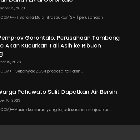
mber 15, 2023
OM)—PT Sarana Multi Infrastruktur (SMI) perusahaan
 Pemprov Gorontalo, Perusahaan Tambang
o Akan Kucurkan Tali Asih ke Ribuan
g
ber 19, 2023
OM) – Sebanyak 2.554 proposal tali asih…
arga Pohuwato Sulit Dapatkan Air Bersih
ber 10, 2023
COM)—Musim kemarau yang terjadi saat ini menjadikan…