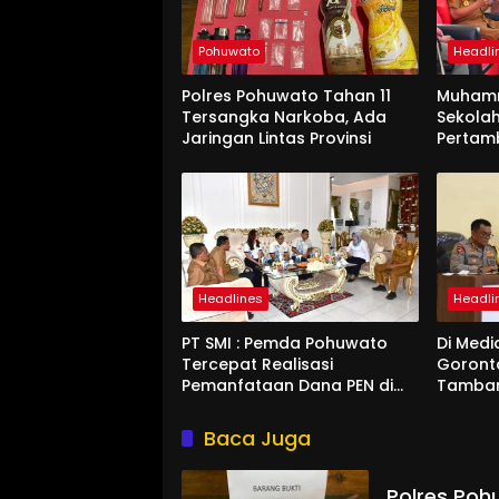
Pohuwato
Headli
Polres Pohuwato Tahan 11
Muham
Tersangka Narkoba, Ada
Sekolah
Jaringan Lintas Provinsi
Pertam
Headlines
Headli
PT SMI : Pemda Pohuwato
Di Medi
Tercepat Realisasi
Goront
Pemanfataan Dana PEN di
Tamban
Gorontalo
Kucurka
Penam
Baca Juga
Polres Poh