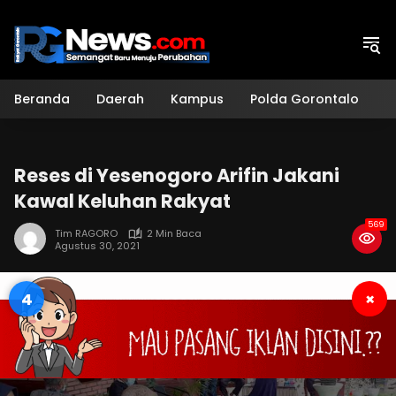
Langsung
ke
konten
Beranda
Daerah
Kampus
Polda Gorontalo
H
Reses di Yesenogoro Arifin Jakani
Kawal Keluhan Rakyat
569
Tim RAGORO
2 Min Baca
Agustus 30, 2021
3
×