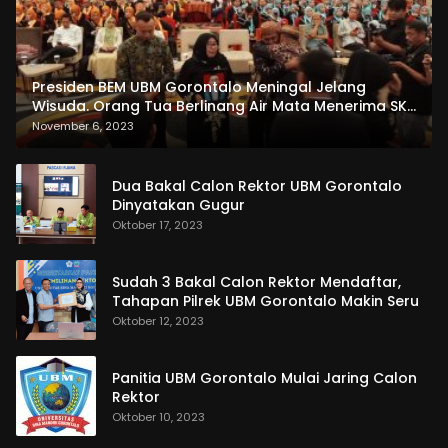
Presiden BEM UBM Gorontalo Meningal Jelang
Wisuda. Orang Tua Berlinang Air Mata Menerima SKL
dan Pemasangan Salempang
November 6, 2023
Dua Bakal Calon Rektor UBM Gorontalo
Dinyatakan Gugur
Oktober 17, 2023
Sudah 3 Bakal Calon Rektor Mendaftar,
Tahapan Pilrek UBM Gorontalo Makin Seru
Oktober 12, 2023
Panitia UBM Gorontalo Mulai Jaring Calon
Rektor
Oktober 10, 2023