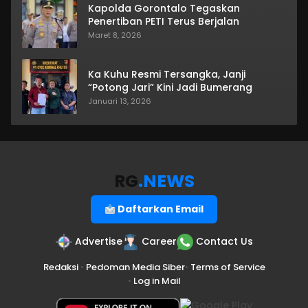
Kapolda Gorontalo Tegaskan
Penertiban PETI Terus Berjalan
Maret 8, 2026
Ka Kuhu Resmi Tersangka, Janji
“Potong Jari” Kini Jadi Bumerang
Januari 13, 2026
RG
.NEWS
Daftarkan Email
Advertise
Career
Contact Us
Redaksi
•
Pedoman Media Siber
•
Terms of Service
•
Log in Mail