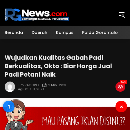
Langsung
ke
konten
Beranda
Daerah
Kampus
Polda Gorontalo
H
Wujudkan Kualitas Gabah Padi
Berkualitas, Okto : Biar Harga Jual
Padi Petani Naik
579
Tim RAGORO
2 Min Baca
Agustus 11, 2021
1
×