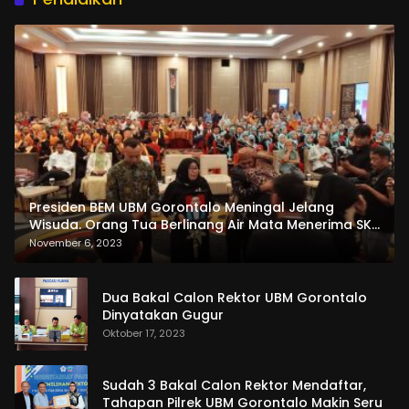
Presiden BEM UBM Gorontalo Meningal Jelang
Wisuda. Orang Tua Berlinang Air Mata Menerima SKL
dan Pemasangan Salempang
November 6, 2023
Dua Bakal Calon Rektor UBM Gorontalo
Dinyatakan Gugur
Oktober 17, 2023
Sudah 3 Bakal Calon Rektor Mendaftar,
Tahapan Pilrek UBM Gorontalo Makin Seru