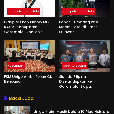
Kabupaten Gorontalo
Kabupaten Gorontalo
Diaspirasikan Pimpin MD
Pohon Tumbang Picu
KAHMI Kabupaten
Macet Total di Trans
Gorontalo, Ghalieb :
Sulawesi
Banyak Senior Lebih Layak
Kesehatan
Gorontalo Utara
FKM Unigo Ambil Peran Gizi
Sianida Filipina
Bencana
Diselundupkan ke
Gorontalo, Siapa
Aktornya?
Baca Juga
Unigo Klaim Masih Kelola 10 Ribu Hektare