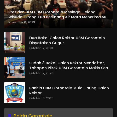
Presiden BEM UBM Gorontalo Meningal Jelang
Wisuda. Orang Tua Berlinang Air Mata Menerima SKL
dan Pemasangan Salempang
November 6, 2023
Dua Bakal Calon Rektor UBM Gorontalo
Dinyatakan Gugur
Oktober 17, 2023
Sudah 3 Bakal Calon Rektor Mendaftar,
Tahapan Pilrek UBM Gorontalo Makin Seru
Oktober 12, 2023
Panitia UBM Gorontalo Mulai Jaring Calon
Rektor
Oktober 10, 2023
Polda Gorontalo