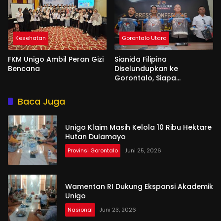
Kesehatan
Gorontalo Utara
FKM Unigo Ambil Peran Gizi
Sianida Filipina
Bencana
Diselundupkan ke
Gorontalo, Siapa
Aktornya?
Baca Juga
Unigo Klaim Masih Kelola 10 Ribu Hektare
Hutan Dulamayo
Provinsi Gorontalo
Juni 25, 2026
Wamentan RI Dukung Ekspansi Akademik
Unigo
Nasional
Juni 23, 2026