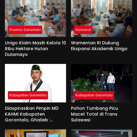
Provinsi Gorontalo
Nasional
Unigo Klaim Masih Kelola 10
Wamentan RI Dukung
Ribu Hektare Hutan
Ekspansi Akademik Unigo
Dulamayo
Kabupaten Gorontalo
Kabupaten Gorontalo
Diaspirasikan Pimpin MD
Pohon Tumbang Picu
KAHMI Kabupaten
Macet Total di Trans
Gorontalo, Ghalieb :
Sulawesi
Banyak Senior Lebih Layak