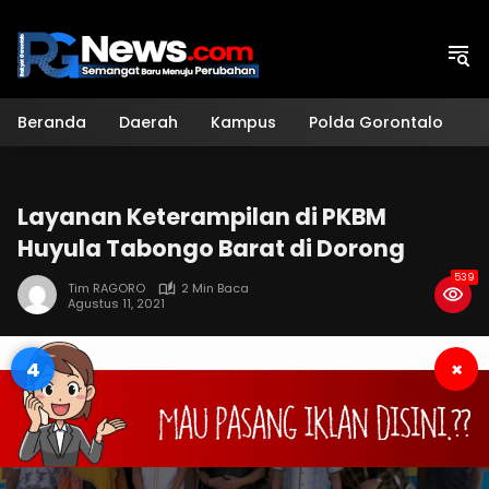
Langsung
ke
konten
Beranda
Daerah
Kampus
Polda Gorontalo
H
Layanan Keterampilan di PKBM
Huyula Tabongo Barat di Dorong
539
Tim RAGORO
2 Min Baca
Agustus 11, 2021
3
×