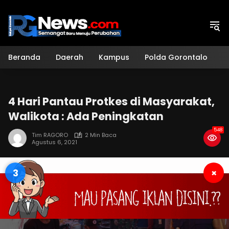
Langsung
ke
konten
Beranda
Daerah
Kampus
Polda Gorontalo
H
4 Hari Pantau Protkes di Masyarakat,
Walikota : Ada Peningkatan
548
Tim RAGORO
2 Min Baca
Agustus 6, 2021
3
×