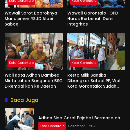
Kota Gorontalo
Kota Gorontalo
Wawali Sorot Bobroknya
Wawali Gorontalo : OPD
Manajemen RSUD Aloei
Harus Berbenah Demi
Saboe
Integritas
Kota Gorontalo
Kota Gorontalo
Wali Kota Adhan Dambea
Resto Milik Santika
Minta Lahan Bangunan BSG
Dibongkar Satpol PP, Wali
Dikembalikan ke Daerah
Kota Gorontalo: Sudah
Tiga Kali Kami Tegur
Baca Juga
Adhan Siap Coret Pejabat Bermasalah
Kota Gorontalo
Desember 5, 2025