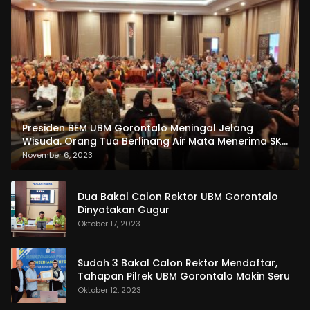
Presiden BEM UBM Gorontalo Meningal Jelang
Wisuda. Orang Tua Berlinang Air Mata Menerima SKL
dan Pemasangan Salempang
November 6, 2023
Dua Bakal Calon Rektor UBM Gorontalo
Dinyatakan Gugur
Oktober 17, 2023
Sudah 3 Bakal Calon Rektor Mendaftar,
Tahapan Pilrek UBM Gorontalo Makin Seru
Oktober 12, 2023