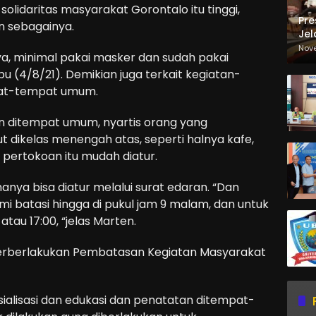
olidaritas masyarakat Gorontalo itu tinggi,
Pre
n sebagainya.
Jel
Ma
Nov
nya, minimal pakai masker dan sudah pakai
Sa
abu (4/8/21). Demikian juga terkait kegiatan-
pat-tempat umum.
an ditempat umum, nyartis orang yang
t dikelas menengah atas, seperti halnya kafe,
 pertokoan itu mudah diatur.
nya bisa diatur melalui surat edaran. “Dan
ami batasi hingga di pukul jam 9 malam, dan untuk
atau 17:00, “jelas Marten.
Perberlakukan Pembatasan Kegiatan Masyarakat
ialisasi dan edukasi dan penatatan ditempat-