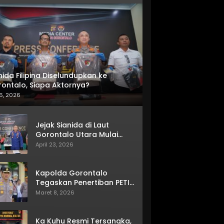
nida Filipina Diselundupkan ke
ontalo, Siapa Aktornya?
6, 2026
Jejak Sianida di Laut
Gorontalo Utara Mulai
Terkuak
April 23, 2026
Kapolda Gorontalo
Tegaskan Penertiban PETI
Terus Berjalan
Maret 8, 2026
Ka Kuhu Resmi Tersangka,