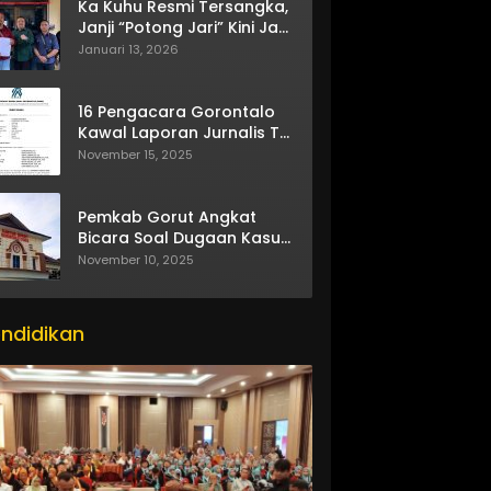
Ka Kuhu Resmi Tersangka,
Janji “Potong Jari” Kini Jadi
Bumerang
Januari 13, 2026
16 Pengacara Gorontalo
Kawal Laporan Jurnalis TV
One
November 15, 2025
Pemkab Gorut Angkat
Bicara Soal Dugaan Kasus
Asusila Oknum ASN
November 10, 2025
ndidikan