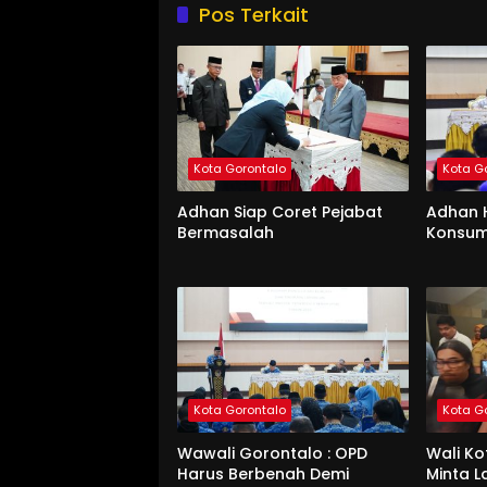
Pos Terkait
Kota Gorontalo
Kota G
Adhan Siap Coret Pejabat
Adhan 
Bermasalah
Konsum
Kota Gorontalo
Kota G
Wawali Gorontalo : OPD
Wali K
Harus Berbenah Demi
Minta 