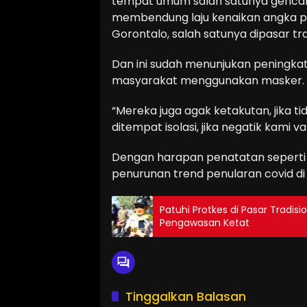
tempat umum salah satunya gencar 
membendung laju kenaikan angka posi
Gorontalo, salah satunya dipasar tra
Dan ini sudah menunjukan peningkata
masyarakat menggunakan masker.
“Mereka juga agak ketakutan, jika tid
ditempat isolasi, jika negatik kami va
Dengan harapan penatatan seperti
penurunan trend penularan covid di 
Patuhi Protkes di Pasar Tradisi
Pengawasan Ketat
Tinggalkan Balasan