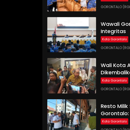
GORONTALO (RGNE
Wawali Gor
Integritas
Kota Gorontalo
GORONTALO (RGNE
Wali Kota
Dikembalik
Kota Gorontalo
GORONTALO (RGN
Resto Milik
Gorontalo:
Kota Gorontalo
GORONTALO (RGN