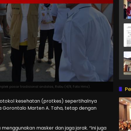
omplek pasar tradisional andalas, Rabu (4/8, Foto Hms).
Pe
okol kesehatan (protkes) sepertihalnya
ta Gorontalo Marten A. Taha, tetap dengan
 menggunakan masker dan jaga jarak. “Ini juga