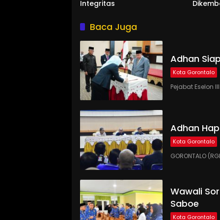
Integritas
Dikemb
Baca Juga
Adhan Siap
Kota Gorontalo
Pejabat Eselon 
Adhan Hap
Kota Gorontalo
GORONTALO (RGN
Wawali Sor
Saboe
Kota Gorontalo