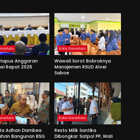
orontalo
Kota Gorontalo
Hapus Anggaran
Wawali Sorot Bobroknya
si Rapat 2026
Manajemen RSUD Aloei
Saboe
orontalo
Kota Gorontalo
ota Adhan Dambea
Resto Milik Santika
Lahan Bangunan BSG
Dibongkar Satpol PP, Wali