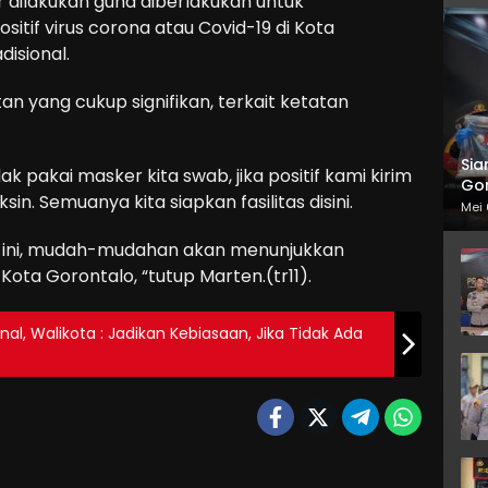
dilakukan guna diberlakukan untuk
tif virus corona atau Covid-19 di Kota
disional.
n yang cukup signifikan, terkait ketatan
Sia
ak pakai masker kita swab, jika positif kami kirim
Gor
ksin. Semuanya kita siapkan fasilitas disini.
Mei 
 ini, mudah-mudahan akan menunjukkan
Kota Gorontalo, “tutup Marten.(tr11).
onal, Walikota : Jadikan Kebiasaan, Jika Tidak Ada