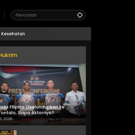
Kesehatan
Hukrim
nida Filipina Diselundupkan ke
ontalo, Siapa Aktornya?
6, 2026