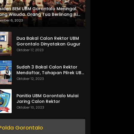
siden BEM UBM Gorontalo Meningal
ang Wisuda. Orang Tua Berlinang Air
ta Menerima SKL dan Pemasangan
ember 6, 2023
lempang
Dua Bakal Calon Rektor UBM
Gorontalo Dinyatakan Gugur
Oktober 17, 2023
Sudah 3 Bakal Calon Rektor
Mendaftar, Tahapan Pilrek UBM
Gorontalo Makin Seru
Oktober 12, 2023
Panitia UBM Gorontalo Mulai
Jaring Calon Rektor
Oktober 10, 2023
Polda Gorontalo