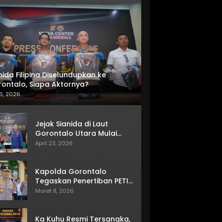
nida Filipina Diselundupkan ke
ontalo, Siapa Aktornya?
6, 2026
Jejak Sianida di Laut
Gorontalo Utara Mulai
Terkuak
April 23, 2026
Kapolda Gorontalo
Tegaskan Penertiban PETI
Terus Berjalan
Maret 8, 2026
Ka Kuhu Resmi Tersangka,