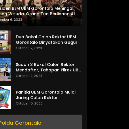
siden BEM UBM Gorontalo Meningal
ang Wisuda. Orang Tua Berlinang Air
ta Menerima SKL dan Pemasangan
ember 6, 2023
lempang
Dua Bakal Calon Rektor UBM
Gorontalo Dinyatakan Gugur
Oktober 17, 2023
Sudah 3 Bakal Calon Rektor
Mendaftar, Tahapan Pilrek UBM
Gorontalo Makin Seru
Oktober 12, 2023
Panitia UBM Gorontalo Mulai
Jaring Calon Rektor
Oktober 10, 2023
Polda Gorontalo