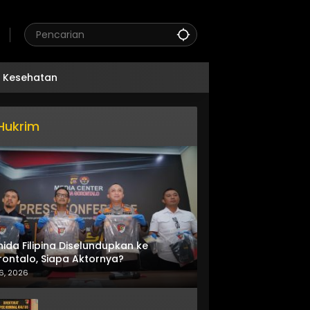
Kesehatan
Hukrim
nida Filipina Diselundupkan ke
ontalo, Siapa Aktornya?
6, 2026