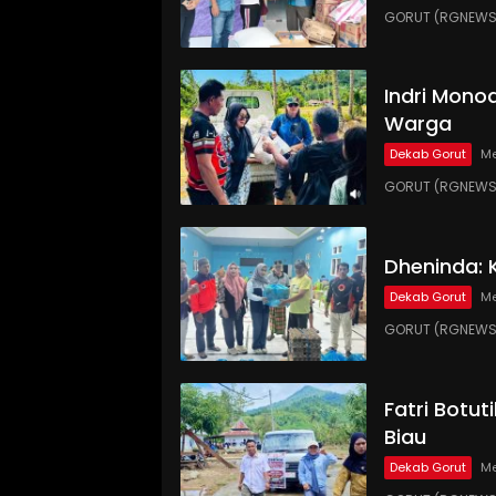
GORUT (RGNEWS.
Indri Monoa
Warga
Dekab Gorut
Me
GORUT (RGNEWS.
Dheninda: 
Dekab Gorut
Me
GORUT (RGNEWS.C
Fatri Botut
Biau
Dekab Gorut
Me