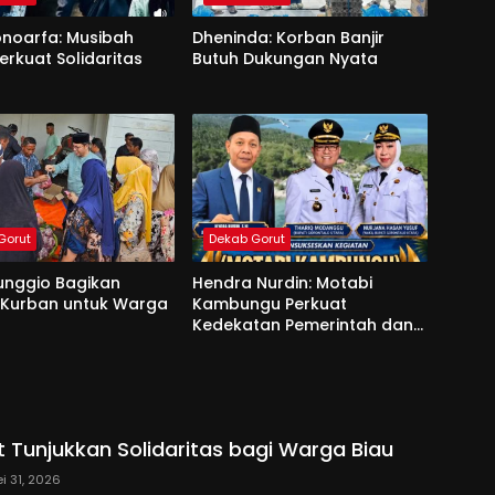
onoarfa: Musibah
Dheninda: Korban Banjir
erkuat Solidaritas
Butuh Dukungan Nyata
Gorut
Dekab Gorut
unggio Bagikan
Hendra Nurdin: Motabi
 Kurban untuk Warga
Kambungu Perkuat
Kedekatan Pemerintah dan
Warga
 Tunjukkan Solidaritas bagi Warga Biau
i 31, 2026