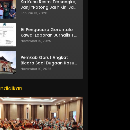
Ka Kuhu Resmi Tersangka,
Janji “Potong Jari” Kini Jadi
Bumerang
Januari 13, 2026
16 Pengacara Gorontalo
Kawal Laporan Jurnalis TV
One
November 15, 2025
Pemkab Gorut Angkat
Bicara Soal Dugaan Kasus
Asusila Oknum ASN
November 10, 2025
ndidikan