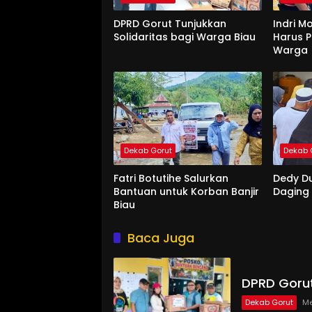
DPRD Gorut Tunjukkan
Indri M
Solidaritas bagi Warga Biau
Harus P
Warga
Dekab Gorut
Dekab 
Fatri Botutihe Salurkan
Dedy D
Bantuan untuk Korban Banjir
Daging
Biau
Baca Juga
DPRD Gorut
Dekab Gorut
Me