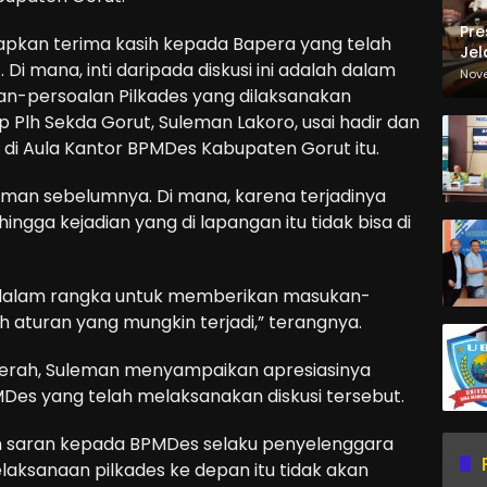
Pre
pkan terima kasih kepada Bapera yang telah
Jel
 Di mana, inti daripada diskusi ini adalah dalam
Ma
Nov
Sa
an-persoalan Pilkades yang dilaksanakan
p Plh Sekda Gorut, Suleman Lakoro, usai hadir dan
di Aula Kantor BPMDes Kabupaten Gorut itu.
aman sebelumnya. Di mana, karena terjadinya
ngga kejadian yang di lapangan itu tidak bisa di
tu dalam rangka untuk memberikan masukan-
 aturan yang mungkin terjadi,” terangnya.
aerah, Suleman menyampaikan apresiasinya
MDes yang telah melaksanakan diskusi tersebut.
n saran kepada BPMDes selaku penyelenggara
elaksanaan pilkades ke depan itu tidak akan