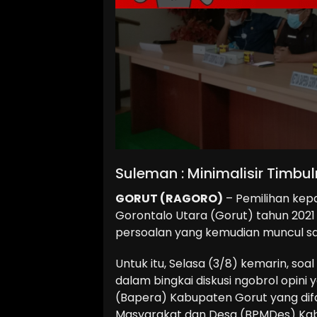
Suleman : Minimalisir Timbu
GORUT (RAGORO)
– Pemilihan kepa
Gorontalo Utara (Gorut) tahun 2021 
persoalan yang kemudian muncul s
Untuk itu, Selasa (3/8) kemarin, soa
dalam bingkai diskusi ngobrol opin
(Bapera) Kabupaten Gorut yang dif
Masyarakat dan Desa (BPMDes) Kab