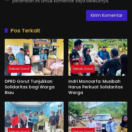
peramban ini untuk komentar saya berikutnya.
Pos Terkait
Dekab Gorut
Dekab Gorut
DPRD Gorut Tunjukkan
Indri Monoarfa: Musibah
Solidaritas bagi Warga
Harus Perkuat Solidaritas
Biau
Warga
Dekab Gorut
Dekab Gorut