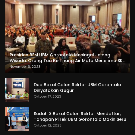
Presiden BEM UBM Gorontalo Meningal Jelang
Wisuda. Orang Tua Berlinang Air Mata Menerima SKL
dan Pemasangan Salempang
November 6, 2023
Dua Bakal Calon Rektor UBM Gorontalo
Dinyatakan Gugur
Oktober 17, 2023
Sudah 3 Bakal Calon Rektor Mendaftar,
Tahapan Pilrek UBM Gorontalo Makin Seru
Oktober 12, 2023