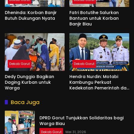
Dheninda: Korban Banjir
Fatri Botutihe Salurkan
Butuh Dukungan Nyata
Bantuan untuk Korban
Banjir Biau
Dekab Gorut
Dekab Gorut
Dedy Dunggio Bagikan
Hendra Nurdin: Motabi
Daging Kurban untuk
Kambungu Perkuat
Warga
Kedekatan Pemerintah dan
Warga
Baca Juga
DPRD Gorut Tunjukkan Solidaritas bagi
Warga Biau
Dekab Gorut
Mei 31, 2026