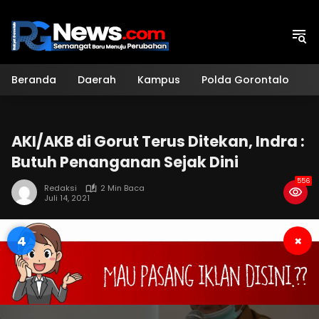
Langsung
ke
konten
Beranda
Daerah
Kampus
Polda Gorontalo
H
AKI/AKB di Gorut Terus Ditekan, Indra :
Butuh Penanganan Sejak Dini
556
Redaksi
2 Min Baca
Juli 14, 2021
3
×