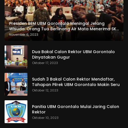
Presiden BEM UBM Gorontalo Meningal Jelang
Wisuda. Orang Tua Berlinang Air Mata Menerima SKL
dan Pemasangan Salempang
November 6, 2023
Dua Bakal Calon Rektor UBM Gorontalo
Dinyatakan Gugur
Oktober 17, 2023
Sudah 3 Bakal Calon Rektor Mendaftar,
Tahapan Pilrek UBM Gorontalo Makin Seru
Oktober 12, 2023
Panitia UBM Gorontalo Mulai Jaring Calon
Rektor
Oktober 10, 2023