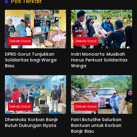
Pos Terkait
Dekab Gorut
Dekab Gorut
DPRD Gorut Tunjukkan
Indri Monoarfa: Musibah
Solidaritas bagi Warga
Harus Perkuat Solidaritas
Biau
Warga
Dekab Gorut
Dekab Gorut
Dheninda: Korban Banjir
Fatri Botutihe Salurkan
Butuh Dukungan Nyata
Bantuan untuk Korban
Banjir Biau