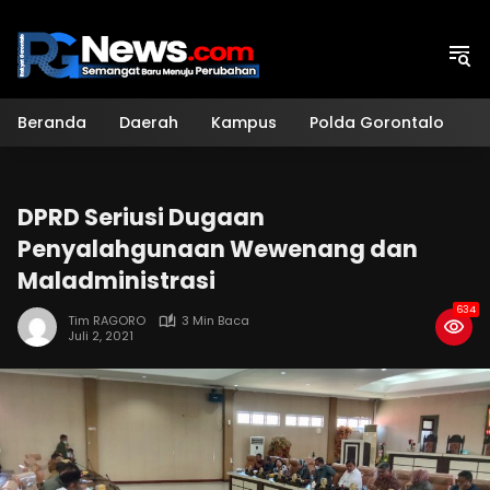
Langsung
ke
konten
Beranda
Daerah
Kampus
Polda Gorontalo
H
DPRD Seriusi Dugaan
Penyalahgunaan Wewenang dan
Maladministrasi
634
Tim RAGORO
3 Min Baca
Juli 2, 2021