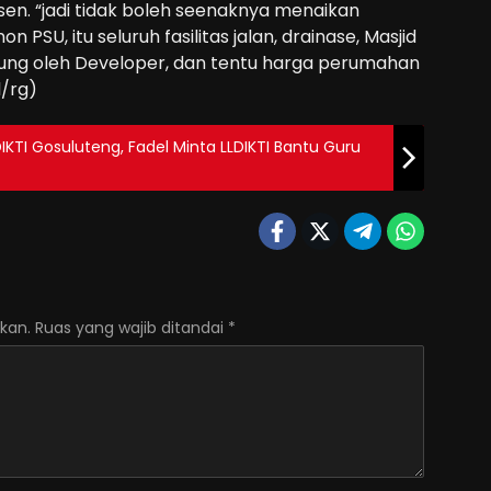
rsen. “jadi tidak boleh seenaknya menaikan
PSU, itu seluruh fasilitas jalan, drainase, Masjid
gung oleh Developer, dan tentu harga perumahan
l/rg)
DIKTI Gosuluteng, Fadel Minta LLDIKTI Bantu Guru
kan.
Ruas yang wajib ditandai
*