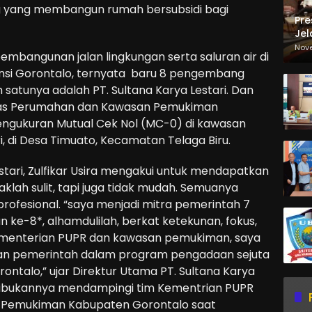
 yang membangun rumah bersubsidi bagi
Pre
Jel
Ma
Nov
embangunan jalan lingkungan serta saluran air di
Sa
insi Gorontalo, ternyata baru 8 pengembang
h satunya adalah PT. Sultana Karya Lestari. Dan
inas Perumahan dan Kawasan Pemukiman
ngukuran Mutual Cek Nol (MC-0) di kawasan
, di Desa Timuato, Kecamatan Telaga Biru.
stari, Zulfikar Usira mengakui untuk mendapatkan
klah sulit, tapi juga tidak mudah. Semuanya
profesional. “saya menjadi mitra pemerintah 7
 ke-8*, alhamdulilah, berkat ketekunan, fokus,
Kementerian PUPR dan kawasan pemukiman, saya
an pemerintah dalam program pengadaan sejuta
ontalo,” ujar Direktur Utama PT. Sultana Karya
a kesibukannya mendampingi tim Kementrian PUPR
 Pemukiman Kabupaten Gorontalo saat