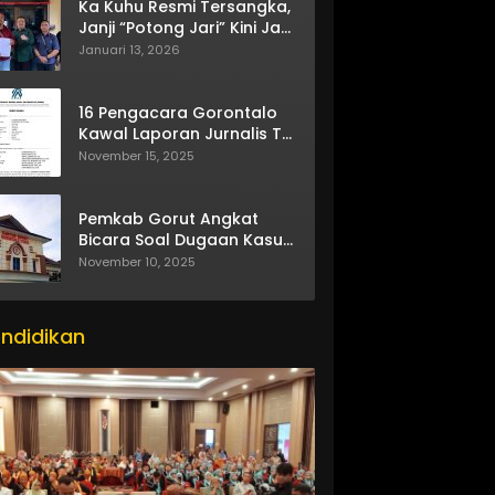
Ka Kuhu Resmi Tersangka,
Janji “Potong Jari” Kini Jadi
Bumerang
Januari 13, 2026
16 Pengacara Gorontalo
Kawal Laporan Jurnalis TV
One
November 15, 2025
Pemkab Gorut Angkat
Bicara Soal Dugaan Kasus
Asusila Oknum ASN
November 10, 2025
ndidikan