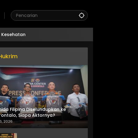
Kesehatan
Hukrim
nida Filipina Diselundupkan ke
ontalo, Siapa Aktornya?
6, 2026