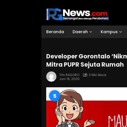
Langsung
ke
konten
Beranda
Daerah
Kampus
Developer Gorontalo ‘Nikma
Mitra PUPR Sejuta Rumah
Tim RAGORO
3 Min Baca
Juni 18, 2020
4