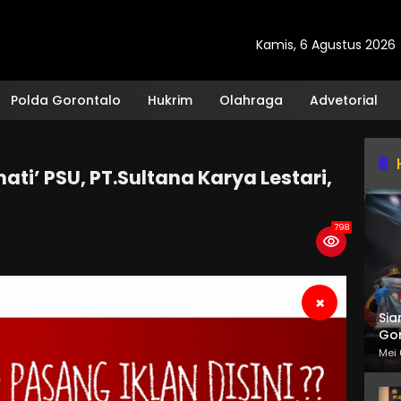
Kamis, 6 Agustus 2026
Polda Gorontalo
Hukrim
Olahraga
Advetorial
ti’ PSU, PT.Sultana Karya Lestari,
798
×
Sia
Gor
Mei 