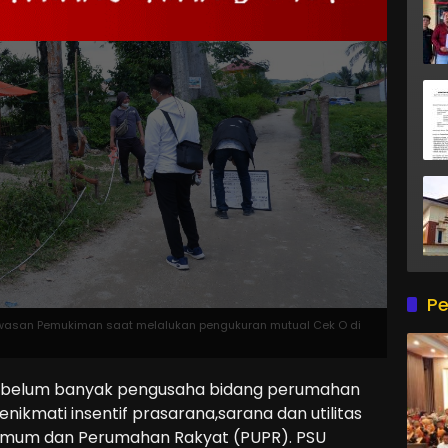
Pe
asan Pemukiman saat melalukan pengukuran mutual Cek O di
belum banyak pengusaha bidang perumahan
nikmati insentif prasarana,sarana dan utilitas
 Umum dan Perumahan Rakyat (PUPR). PSU