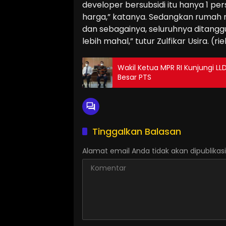
developer bersubsidi itu hanya 1 pe
harga,” katanya. Sedangkan rumah non 
dan sebagainya, seluruhnya ditang
lebih mahal,” tutur Zulfikar Usira. (rie
Wakil Ketua MPR RI Kunjungi LL
Besar PTS
Tinggalkan Balasan
Alamat email Anda tidak akan dipublikasi