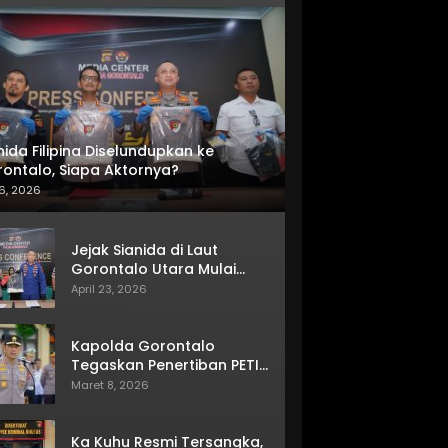
nida Filipina Diselundupkan ke
ontalo, Siapa Aktornya?
6, 2026
Jejak Sianida di Laut
Gorontalo Utara Mulai
Terkuak
April 23, 2026
Kapolda Gorontalo
Tegaskan Penertiban PETI
Terus Berjalan
Maret 8, 2026
Ka Kuhu Resmi Tersangka,