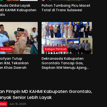
uda Dinilai Layak
Pohon Tumbang Picu Macet
 MD KAHMI Kabupaten
Total di Trans Sulawesi
alo
r Pemkab
Kabgor Pemkab
Sofyan Tutup
Dekranasda Kabupaten
an IKM, Tekankan
Gorontalo Tancap Gas,
an Khas Daerah
Siapkan IKM Menuju Ajang
Peran Saka Nasional 2025
kan Pimpin MD KAHMI Kabupaten Gorontalo,
anyak Senior Lebih Layak
talo
Juni 15, 2026