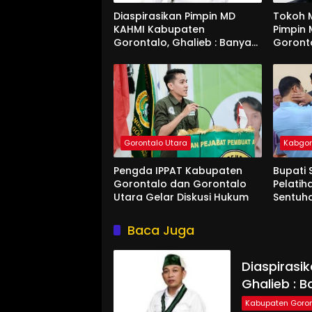
Diaspirasikan Pimpin MD
Tokoh M
KAHMI Kabupaten
Pimpin
Gorontalo, Ghalieb : Banyak
Goront
Senior Lebih Layak
Gorontalo Utara
Kabgo
Pengda IPPAT Kabupaten
Bupati 
Gorontalo dan Gorontalo
Pelatih
Utara Gelar Diskusi Hukum
Sentuh
Baca Juga
Diaspirasi
Ghalieb : B
Kabupaten Goron