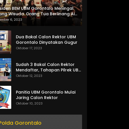
siden BEM UBM Gorontalo Meningal
ang Wisuda. Orang Tua Berlinang Air
ta Menerima SKL dan Pemasangan
ember 6, 2023
lempang
Dua Bakal Calon Rektor UBM
Gorontalo Dinyatakan Gugur
Oktober 17, 2023
Sudah 3 Bakal Calon Rektor
Mendaftar, Tahapan Pilrek UBM
Gorontalo Makin Seru
Oktober 12, 2023
Panitia UBM Gorontalo Mulai
Jaring Calon Rektor
Oktober 10, 2023
Polda Gorontalo