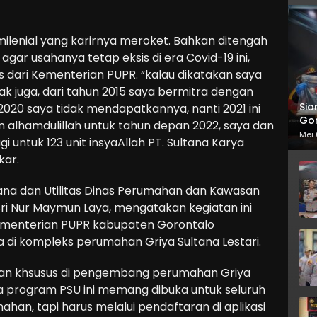
milenial yang karirnya meroket. Bahkan ditengah
gar usahanya tetap eksis di era Covid-19 ini,
s dari Kementerian PUPR. “kalau dikatakan saya
dak juga, dari tahun 2015 saya bermitra dengan
Sia
2020 saya tidak mendapatkannya, nanti 2021 ini
Gor
 alhamdulillah untuk tahun depan 2022, saya dan
Mei 
ntuk 123 unit insyaAllah PT. Sultana Karya
kar.
ana dan Utilitas Dinas Perumahan dan Kawasan
i Nur Maymun Laya, mengatakan kegiatan ini
 Kementerian PUPR kabupaten Gorontalo
a di kompleks perumahan Griya Sultana Lestari.
kan khsusus di pengembang perumahan Griya
nya program PSU ini memang dibuka untuk seluruh
n, tapi harus melalui pendaftaran di aplikasi